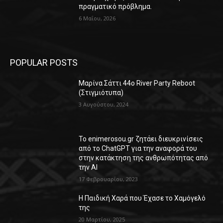
πραγματικό πρόβλημα.
6 Μαΐου, 2026
POPULAR POSTS
Μαρίνα Σάττι 44o River Party Reboot
(Στιγμιότυπα)
3 Αυγούστου, 2024
Το enimerosou.gr ζητάει διευκρινίσεις
από το ChatGPT για την αναφορά του
στην κατάκτηση της ανθρωπότητας από
την AI
17 Φεβρουαρίου, 2023
Η Παιδική Χαρά που Έχασε το Χαμόγελό
της
20 Μαρτίου, 2025