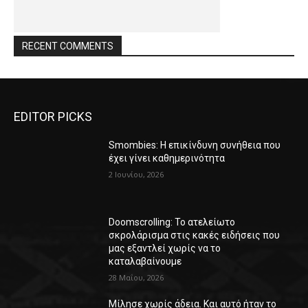
RECENT COMMENTS
EDITOR PICKS
Smombies: Η επικίνδυνη συνήθεια που
έχει γίνει καθημερινότητα
2 Ιουνίου, 2026
Doomscrolling: Το ατελείωτο
σκρολάρισμα στις κακές ειδήσεις που
μας εξαντλεί χωρίς να το
καταλαβαίνουμε
28 Μαΐου, 2026
Μίλησε χωρίς άδεια. Και αυτό ήταν το