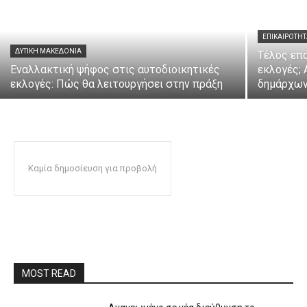
ΕΠΙΚΑΙΡΌΤΗ
ΔΥΤΙΚΉ ΜΑΚΕΔΟΝΊΑ
Τέλος επο
Εναλλακτική ψήφος στις αυτοδιοικητικές
εκλογές; 
εκλογές: Πώς θα λειτουργήσει στην πράξη
δημάρχων
Καμία δημοσίευση για προβολή
MOST READ