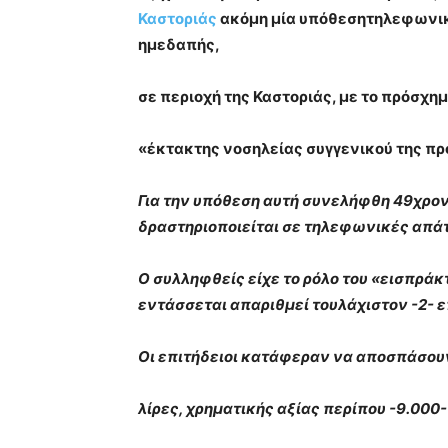
Καστοριάς
ακόμη μία υπόθεσητηλεφωνικ
ημεδαπής,
σε περιοχή της Καστοριάς,
με το πρόσχη
«έκτακτης νοσηλείας συγγενικού της π
Για την υπόθεση αυτή συνελήφθη 49χρο
δραστηριοποιείται σε τηλεφωνικές απά
Ο συλληφθείς είχε το ρόλο του «εισπρά
εντάσσεται απαριθμεί τουλάχιστον -2- ε
Οι επιτήδειοι κατάφεραν να αποσπάσου
λίρες, χρηματικής αξίας περίπου -9.000