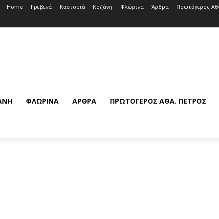
Home
Γρεβενά
Καστοριά
Κοζάνη
Φλώρινα
Άρθρα
Πρωτόγερος Αθ
ΆΝΗ
ΦΛΏΡΙΝΑ
ΆΡΘΡΑ
ΠΡΩΤΌΓΕΡΟΣ ΑΘΆ. ΠΈΤΡΟΣ