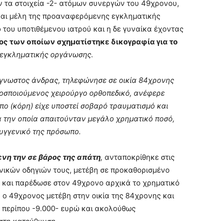
 τα στοιχεία -2- ατόμων συνεργών του 49χρονου,
είναι μέλη της προαναφερόμενης εγκληματικής
του υποτιθέμενου ιατρού και η δε γυναίκα έχοντας
ος των οποίων σχηματίστηκε δικογραφία για το
 εγκληματικής οργάνωσης.
άγνωστος άνδρας, τηλεφώνησε σε οικία 84χρονης
ροσποιούμενος χειρούργο ορθοπεδικό, ανέφερε
πο (κόρη) είχε υποστεί σοβαρό τραυματισμό και
α την οποία απαιτούνταν μεγάλο χρηματικό ποσό,
υγγενικό της πρόσωπο.
νη την σε βάρος της απάτη
,
ανταποκρίθηκε στις
νικών οδηγιών τους, μετέβη σε προκαθορισμένο
ς και παρέδωσε στον 49χρονο αρχικά το χρηματικό
 ο 49χρονος μετέβη στην οικία της 84χρονης και
ς περίπου -9.000- ευρώ και ακολούθως