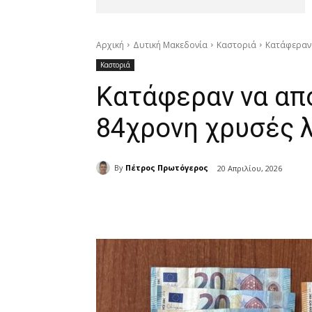
Αρχική
Δυτική Μακεδονία
Καστοριά
Κατάφεραν 
Καστοριά
Κατάφεραν να απ
84χρονη χρυσές λ
By
Πέτρος Πρωτόγερος
20 Απριλίου, 2026
μερίδιο