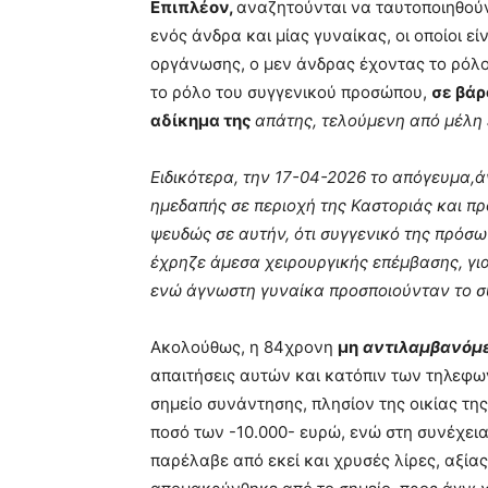
Επιπλέον,
αναζητούνται να ταυτοποιηθούν
ενός άνδρα και μίας γυναίκας, οι οποίοι 
οργάνωσης, ο μεν άνδρας έχοντας το ρόλο 
το ρόλο του συγγενικού προσώπου,
σε βάρ
αδίκημα της
απάτης, τελούμενη από μέλη
Ειδικότερα, την 17-04-2026 το απόγευμα,
ημεδαπής σε περιοχή της Καστοριάς και π
ψευδώς σε αυτήν, ότι συγγενικό της πρόσω
έχρηζε άμεσα χειρουργικής επέμβασης, γι
ενώ άγνωστη γυναίκα προσποιούνταν το σ
Ακολούθως, η 84χρονη
μη
αντιλαμβανόμε
απαιτήσεις αυτών και κατόπιν των τηλεφω
σημείο συνάντησης, πλησίον της οικίας τη
ποσό των -10.000- ευρώ, ενώ στη συνέχεια
παρέλαβε από εκεί και χρυσές λίρες, αξία