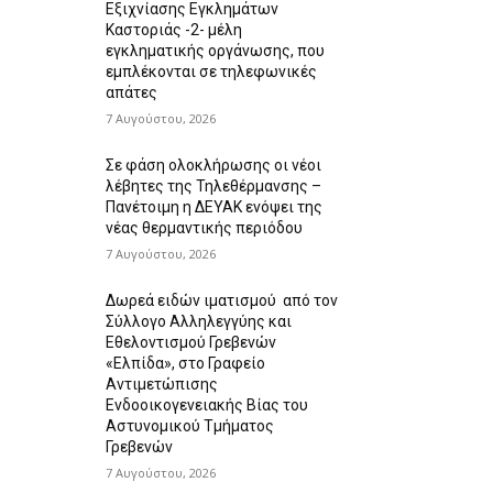
Εξιχνίασης Εγκλημάτων
Καστοριάς -2- μέλη
εγκληματικής οργάνωσης, που
εμπλέκονται σε τηλεφωνικές
απάτες
7 Αυγούστου, 2026
Σε φάση ολοκλήρωσης οι νέοι
λέβητες της Τηλεθέρμανσης –
Πανέτοιμη η ΔΕΥΑΚ ενόψει της
νέας θερμαντικής περιόδου
7 Αυγούστου, 2026
Δωρεά ειδών ιματισμού από τον
Σύλλογο Αλληλεγγύης και
Εθελοντισμού Γρεβενών
«Ελπίδα», στο Γραφείο
Αντιμετώπισης
Ενδοοικογενειακής Βίας του
Αστυνομικού Τμήματος
Γρεβενών
7 Αυγούστου, 2026