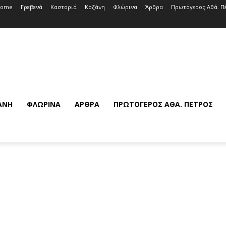
Home
Γρεβενά
Καστοριά
Κοζάνη
Φλώρινα
Άρθρα
Πρωτόγερος Αθά. Π
ΆΝΗ
ΦΛΏΡΙΝΑ
ΆΡΘΡΑ
ΠΡΩΤΌΓΕΡΟΣ ΑΘΆ. ΠΈΤΡΟΣ