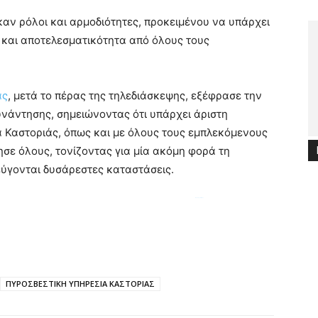
αν ρόλοι και αρμοδιότητες, προκειμένου να υπάρχει
 και αποτελεσματικότητα από όλους τους
ας
, μετά το πέρας της τηλεδιάσκεψης, εξέφρασε την
υνάντησης, σημειώνοντας ότι υπάρχει άριστη
 Καστοριάς, όπως και με όλους τους εμπλεκόμενους
ησε όλους, τονίζοντας για μία ακόμη φορά τη
ύγονται δυσάρεστες καταστάσεις.
ζητήθηκαν εκτενώς τα προβλήματα και οι ελλείψεις που παρατηρούνται σε ανάλογες περιπτώσεις ενώ αποφασίστηκαν συγκεκριμένες ενέργειες και δράσεις για την αντιμετώπισή τους. Παράλληλα, για μία ακόμη φορά, ανατέθηκαν ρόλοι και αρμοδιότητες, προκειμένου να υπάρχει ακόμη καλύτερη συνεργασία, συντονισμός και αποτελεσματικότητα από όλους τους εμπλεκόμενους φορείς. Ο αρμόδιος Αντιδήμαρχος,
Διονύσης Λίτσκας
ΠΥΡΟΣΒΕΣΤΙΚΗ ΥΠΗΡΕΣΙΑ ΚΑΣΤΟΡΙΑΣ