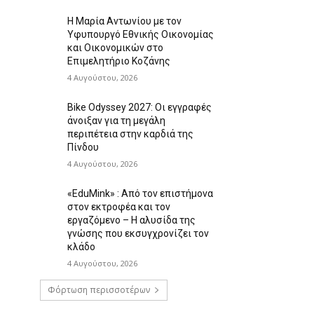
Η Μαρία Αντωνίου με τον
Υφυπουργό Εθνικής Οικονομίας
και Οικονομικών στο
Επιμελητήριο Κοζάνης
4 Αυγούστου, 2026
Bike Odyssey 2027: Οι εγγραφές
άνοιξαν για τη μεγάλη
περιπέτεια στην καρδιά της
Πίνδου
4 Αυγούστου, 2026
«EduMink» : Από τον επιστήμονα
στον εκτροφέα και τον
εργαζόμενο – Η αλυσίδα της
γνώσης που εκσυγχρονίζει τον
κλάδο
4 Αυγούστου, 2026
Φόρτωση περισσοτέρων