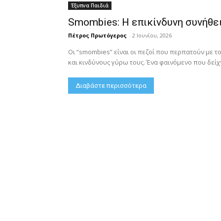
Έξυπνα Παιδιά
Smombies: Η επικίνδυνη συνήθει
Πέτρος Πρωτόγερος
-
2 Ιουνίου, 2026
Οι “smombies” είναι οι πεζοί που περπατούν με τ
και κινδύνους γύρω τους. Ένα φαινόμενο που δείχν
Διαβάστε περισσότερα