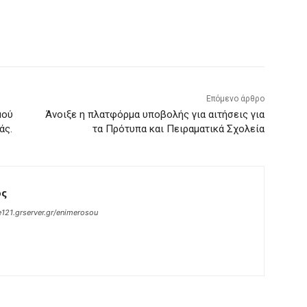
Επόμενο άρθρο
μού
Άνοιξε η πλατφόρμα υποβολής για αιτήσεις για
άς.
τα Πρότυπα και Πειραματικά Σχολεία
ος
121.grserver.gr/enimerosou