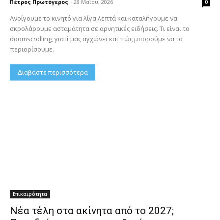
Πέτρος Πρωτόγερος
-
28 Μαΐου, 2026
0
Ανοίγουμε το κινητό για λίγα λεπτά και καταλήγουμε να
σκρολάρουμε ασταμάτητα σε αρνητικές ειδήσεις. Τι είναι το
doomscrolling, γιατί μας αγχώνει και πώς μπορούμε να το
περιορίσουμε.
Διαβάστε περισσότερα
Επικαιρότητα
Νέα τέλη στα ακίνητα από το 2027;