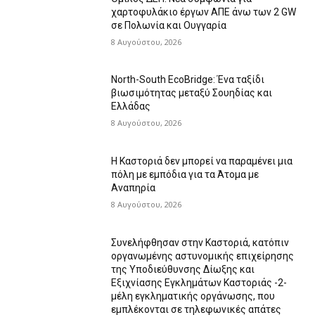
χαρτοφυλάκιο έργων ΑΠΕ άνω των 2 GW
σε Πολωνία και Ουγγαρία
8 Αυγούστου, 2026
North-South EcoBridge: Ένα ταξίδι
βιωσιμότητας μεταξύ Σουηδίας και
Ελλάδας
8 Αυγούστου, 2026
Η Καστοριά δεν μπορεί να παραμένει μια
πόλη με εμπόδια για τα Άτομα με
Αναπηρία
8 Αυγούστου, 2026
Συνελήφθησαν στην Καστοριά, κατόπιν
οργανωμένης αστυνομικής επιχείρησης
της Υποδιεύθυνσης Δίωξης και
Εξιχνίασης Εγκλημάτων Καστοριάς -2-
μέλη εγκληματικής οργάνωσης, που
εμπλέκονται σε τηλεφωνικές απάτες