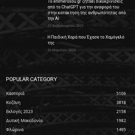
Το enimerosou.gr ζητάει διευκρινίσεις
από το ChatGPT για την αναφορά του
στην κατάκτηση της ανθρωπότητας από
την AI
17 Φεβρουαρίου, 2023
Η Παιδική Χαρά που Έχασε το Χαμόγελό
της
20 Μαρτίου, 2025
POPULAR CATEGORY
Καστοριά
5106
Κοζάνη
3818
Εκλογές 2023
2158
Δυτική Μακεδονία
1982
Φλώρινα
1495