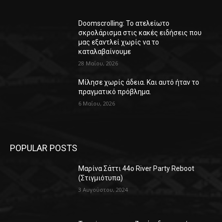
Doomscrolling: Το ατελείωτο
σκρολάρισμα στις κακές ειδήσεις που
μας εξαντλεί χωρίς να το
καταλαβαίνουμε
28 Μαΐου, 2026
Μίλησε χωρίς άδεια. Και αυτό ήταν το
πραγματικό πρόβλημα.
6 Μαΐου, 2026
POPULAR POSTS
Μαρίνα Σάττι 44o River Party Reboot
(Στιγμιότυπα)
3 Αυγούστου, 2024