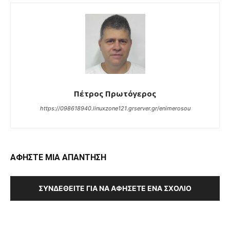
Πέτρος Πρωτόγερος
https://098618940.linuxzone121.grserver.gr/enimerosou
ΑΦΗΣΤΕ ΜΙΑ ΑΠΑΝΤΗΣΗ
ΣΥΝΔΕΘΕΊΤΕ ΓΙΑ ΝΑ ΑΦΉΣΕΤΕ ΈΝΑ ΣΧΌΛΙΟ