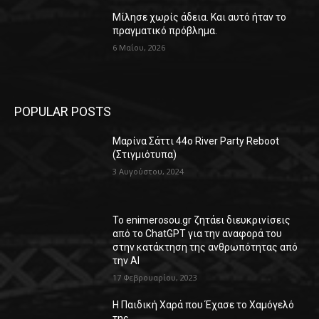
Μίλησε χωρίς άδεια. Και αυτό ήταν το
πραγματικό πρόβλημα.
6 Μαΐου, 2026
POPULAR POSTS
Μαρίνα Σάττι 44o River Party Reboot
(Στιγμιότυπα)
3 Αυγούστου, 2024
Το enimerosou.gr ζητάει διευκρινίσεις
από το ChatGPT για την αναφορά του
στην κατάκτηση της ανθρωπότητας από
την AI
17 Φεβρουαρίου, 2023
Η Παιδική Χαρά που Έχασε το Χαμόγελό
της