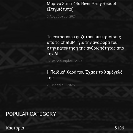
Μαρίνα Σάττι 44o River Party Reboot
(Στιγμιότυπα)
3 Αυγούστου, 2024
Το enimerosou.gr ζητάει διευκρινίσεις
από το ChatGPT για την αναφορά του
στην κατάκτηση της ανθρωπότητας από
την AI
17 Φεβρουαρίου, 2023
Η Παιδική Χαρά που Έχασε το Χαμόγελό
της
20 Μαρτίου, 2025
POPULAR CATEGORY
Καστοριά
5106