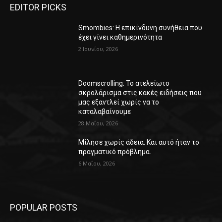
EDITOR PICKS
Smombies: Η επικίνδυνη συνήθεια που
έχει γίνει καθημερινότητα
2 Ιουνίου, 2026
Doomscrolling: Το ατελείωτο
σκρολάρισμα στις κακές ειδήσεις που
μας εξαντλεί χωρίς να το
καταλαβαίνουμε
28 Μαΐου, 2026
Μίλησε χωρίς άδεια. Και αυτό ήταν το
πραγματικό πρόβλημα.
6 Μαΐου, 2026
POPULAR POSTS