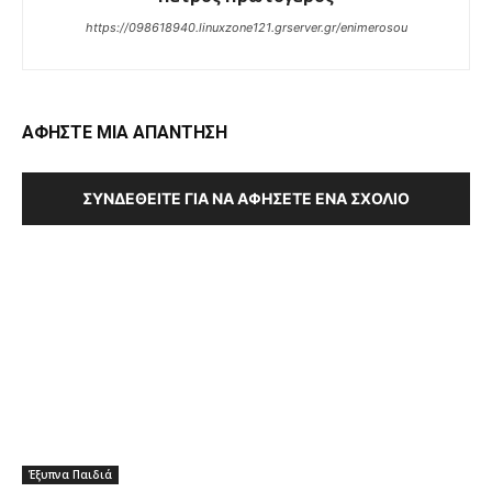
https://098618940.linuxzone121.grserver.gr/enimerosou
ΑΦΗΣΤΕ ΜΙΑ ΑΠΑΝΤΗΣΗ
ΣΥΝΔΕΘΕΊΤΕ ΓΙΑ ΝΑ ΑΦΉΣΕΤΕ ΈΝΑ ΣΧΌΛΙΟ
Έξυπνα Παιδιά