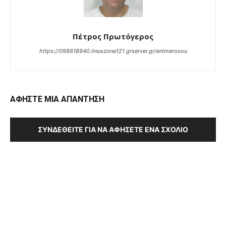
Πέτρος Πρωτόγερος
https://098618940.linuxzone121.grserver.gr/enimerosou
ΑΦΗΣΤΕ ΜΙΑ ΑΠΑΝΤΗΣΗ
ΣΥΝΔΕΘΕΊΤΕ ΓΙΑ ΝΑ ΑΦΉΣΕΤΕ ΈΝΑ ΣΧΌΛΙΟ