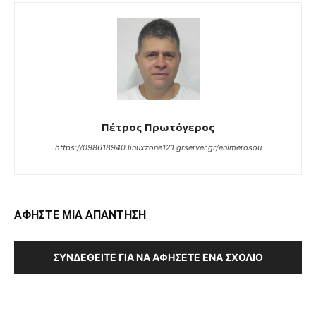
Πέτρος Πρωτόγερος
https://098618940.linuxzone121.grserver.gr/enimerosou
ΑΦΗΣΤΕ ΜΙΑ ΑΠΑΝΤΗΣΗ
ΣΥΝΔΕΘΕΊΤΕ ΓΙΑ ΝΑ ΑΦΉΣΕΤΕ ΈΝΑ ΣΧΌΛΙΟ