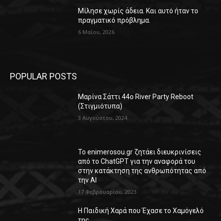
Μίλησε χωρίς άδεια. Και αυτό ήταν το
πραγματικό πρόβλημα.
6 Μαΐου, 2026
POPULAR POSTS
Μαρίνα Σάττι 44o River Party Reboot
(Στιγμιότυπα)
3 Αυγούστου, 2024
Το enimerosou.gr ζητάει διευκρινίσεις
από το ChatGPT για την αναφορά του
στην κατάκτηση της ανθρωπότητας από
την AI
17 Φεβρουαρίου, 2023
Η Παιδική Χαρά που Έχασε το Χαμόγελό
της