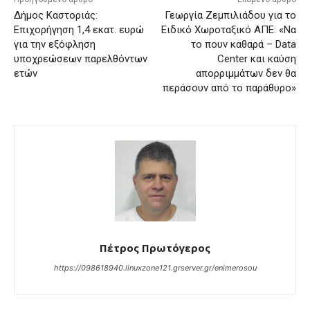
Δήμος Καστοριάς:
Γεωργία Ζεμπιλιάδου για το
Επιχορήγηση 1,4 εκατ. ευρώ
Ειδικό Χωροταξικό ΑΠΕ: «Να
για την εξόφληση
το πουν καθαρά – Data
υποχρεώσεων παρελθόντων
Center και καύση
ετών
απορριμμάτων δεν θα
περάσουν από το παράθυρο»
Πέτρος Πρωτόγερος
https://098618940.linuxzone121.grserver.gr/enimerosou