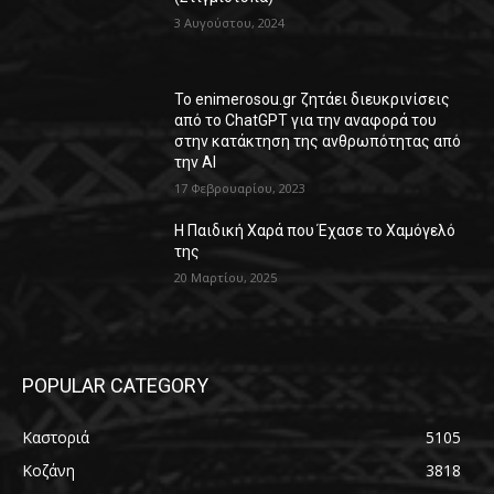
3 Αυγούστου, 2024
Το enimerosou.gr ζητάει διευκρινίσεις
από το ChatGPT για την αναφορά του
στην κατάκτηση της ανθρωπότητας από
την AI
17 Φεβρουαρίου, 2023
Η Παιδική Χαρά που Έχασε το Χαμόγελό
της
20 Μαρτίου, 2025
POPULAR CATEGORY
Καστοριά
5105
Κοζάνη
3818