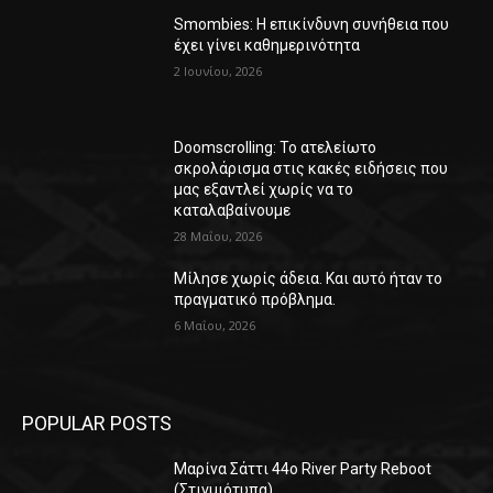
Smombies: Η επικίνδυνη συνήθεια που
έχει γίνει καθημερινότητα
2 Ιουνίου, 2026
Doomscrolling: Το ατελείωτο
σκρολάρισμα στις κακές ειδήσεις που
μας εξαντλεί χωρίς να το
καταλαβαίνουμε
28 Μαΐου, 2026
Μίλησε χωρίς άδεια. Και αυτό ήταν το
πραγματικό πρόβλημα.
6 Μαΐου, 2026
POPULAR POSTS
Μαρίνα Σάττι 44o River Party Reboot
(Στιγμιότυπα)