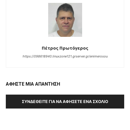
Πέτρος Πρωτόγερος
https://098618940.linuxzone121.grserver.gr/enimerosou
ΑΦΗΣΤΕ ΜΙΑ ΑΠΑΝΤΗΣΗ
ΣΥΝΔΕΘΕΊΤΕ ΓΙΑ ΝΑ ΑΦΉΣΕΤΕ ΈΝΑ ΣΧΌΛΙΟ