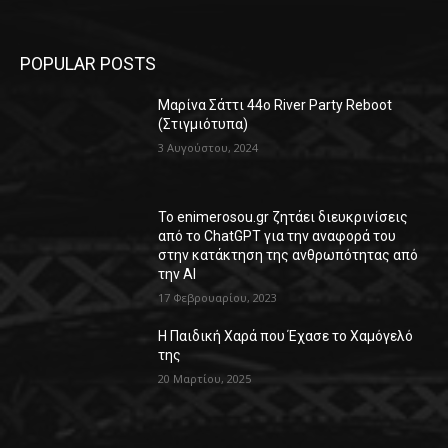
POPULAR POSTS
Μαρίνα Σάττι 44o River Party Reboot
(Στιγμιότυπα)
3 Αυγούστου, 2024
Το enimerosou.gr ζητάει διευκρινίσεις
από το ChatGPT για την αναφορά του
στην κατάκτηση της ανθρωπότητας από
την AI
17 Φεβρουαρίου, 2023
Η Παιδική Χαρά που Έχασε το Χαμόγελό
της
20 Μαρτίου, 2025