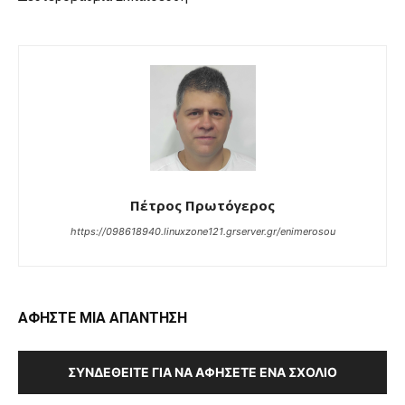
Πέτρος Πρωτόγερος
https://098618940.linuxzone121.grserver.gr/enimerosou
ΑΦΗΣΤΕ ΜΙΑ ΑΠΑΝΤΗΣΗ
ΣΥΝΔΕΘΕΊΤΕ ΓΙΑ ΝΑ ΑΦΉΣΕΤΕ ΈΝΑ ΣΧΌΛΙΟ