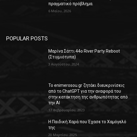
πραγματικό πρόβλημα.
6 Μαΐου, 2026
POPULAR POSTS
Μαρίνα Σάττι 44o River Party Reboot
(Στιγμιότυπα)
3 Αυγούστου, 2024
Το enimerosou.gr ζητάει διευκρινίσεις
από το ChatGPT για την αναφορά του
στην κατάκτηση της ανθρωπότητας από
την AI
17 Φεβρουαρίου, 2023
Η Παιδική Χαρά που Έχασε το Χαμόγελό
της
20 Μαρτίου, 2025