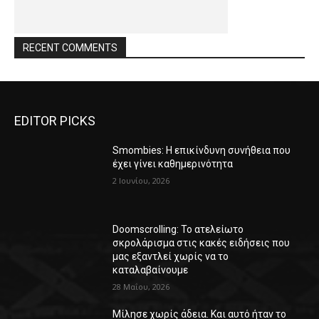
RECENT COMMENTS
EDITOR PICKS
Smombies: Η επικίνδυνη συνήθεια που
έχει γίνει καθημερινότητα
2 Ιουνίου, 2026
Doomscrolling: Το ατελείωτο
σκρολάρισμα στις κακές ειδήσεις που
μας εξαντλεί χωρίς να το
καταλαβαίνουμε
28 Μαΐου, 2026
Μίλησε χωρίς άδεια. Και αυτό ήταν το