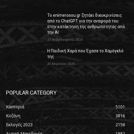
Το enimerosou.gr ζητάει διευκρινίσεις
από το ChatGPT για την αναφορά του
στην κατάκτηση της ανθρωπότητας από
την AI
17 Φεβρουαρίου, 2023
Η Παιδική Χαρά που Έχασε το Χαμόγελό
της
20 Μαρτίου, 2025
POPULAR CATEGORY
Καστοριά
5101
Κοζάνη
3816
Εκλογές 2023
2158
Δυτική Μακεδονία
1982