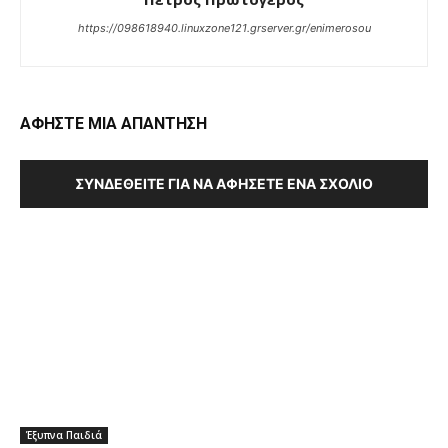
https://098618940.linuxzone121.grserver.gr/enimerosou
ΑΦΗΣΤΕ ΜΙΑ ΑΠΑΝΤΗΣΗ
ΣΥΝΔΕΘΕΊΤΕ ΓΙΑ ΝΑ ΑΦΉΣΕΤΕ ΈΝΑ ΣΧΌΛΙΟ
Έξυπνα Παιδιά