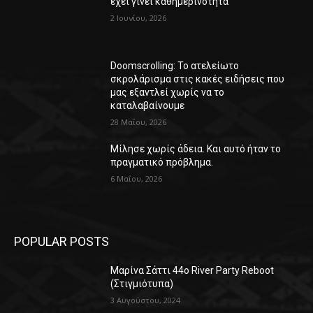
έχει γίνει καθημερινότητα
2 Ιουνίου, 2026
Doomscrolling: Το ατελείωτο
σκρολάρισμα στις κακές ειδήσεις που
μας εξαντλεί χωρίς να το
καταλαβαίνουμε
28 Μαΐου, 2026
Μίλησε χωρίς άδεια. Και αυτό ήταν το
πραγματικό πρόβλημα.
6 Μαΐου, 2026
POPULAR POSTS
Μαρίνα Σάττι 44o River Party Reboot
(Στιγμιότυπα)
3 Αυγούστου, 2024