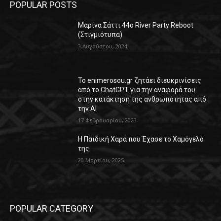
POPULAR POSTS
Μαρίνα Σάττι 44o River Party Reboot
(Στιγμιότυπα)
3 Αυγούστου, 2024
Το enimerosou.gr ζητάει διευκρινίσεις
από το ChatGPT για την αναφορά του
στην κατάκτηση της ανθρωπότητας από
την AI
17 Φεβρουαρίου, 2023
Η Παιδική Χαρά που Έχασε το Χαμόγελό
της
20 Μαρτίου, 2025
POPULAR CATEGORY