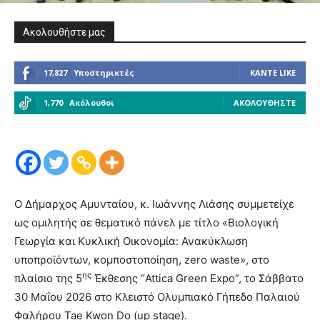
Ακολουθήστε μας
17,827
Υποστηρικτές
ΚΆΝΤΕ LIKE
1,770
Ακόλουθοι
ΑΚΟΛΟΥΘΉΣΤΕ
Ο Δήμαρχος Αμυνταίου, κ. Ιωάννης Λιάσης συμμετείχε
ως ομιλητής σε θεματικό πάνελ με τίτλο «Βιολογική
Γεωργία και Κυκλική Οικονομία: Ανακύκλωση
υποπροϊόντων, κομποστοποίηση, zero waste», στο
ης
πλαίσιο της 5
Έκθεσης “Attica Green Expo”, το Σάββατο
30 Μαΐου 2026 στο Κλειστό Ολυμπιακό Γήπεδο Παλαιού
Φαλήρου Tae Kwon Do (up stage).