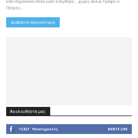
κάτι σημαντικό.Αλλά γιατί ειπώθηκε… χωρίς άδεια. Γράφει ο
Πέτρος...
Διαβάστε περισσότερα
Ακολουθήστε μας:
17,827
Υποστηρικτές
ΚΆΝΤΕ LIKE