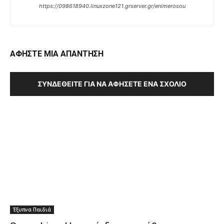
https://098618940.linuxzone121.grserver.gr/enimerosou
ΑΦΗΣΤΕ ΜΙΑ ΑΠΑΝΤΗΣΗ
ΣΥΝΔΕΘΕΊΤΕ ΓΙΑ ΝΑ ΑΦΉΣΕΤΕ ΈΝΑ ΣΧΌΛΙΟ
Έξυπνα Παιδιά