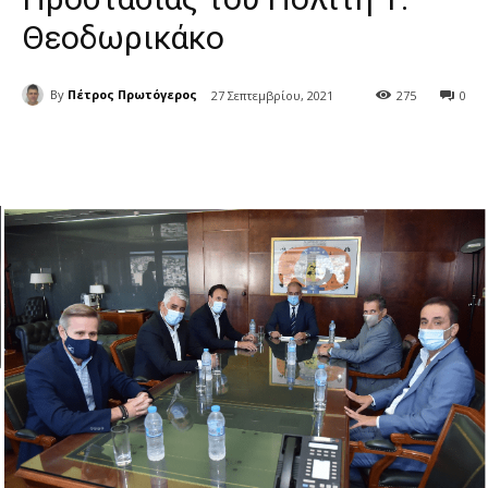
Θεοδωρικάκο
By
Πέτρος Πρωτόγερος
27 Σεπτεμβρίου, 2021
275
0