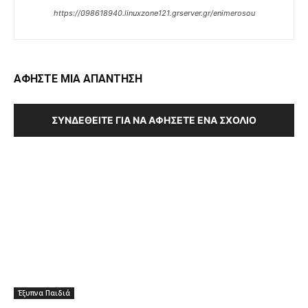
https://098618940.linuxzone121.grserver.gr/enimerosou
ΑΦΗΣΤΕ ΜΙΑ ΑΠΑΝΤΗΣΗ
ΣΥΝΔΕΘΕΊΤΕ ΓΙΑ ΝΑ ΑΦΉΣΕΤΕ ΈΝΑ ΣΧΌΛΙΟ
Έξυπνα Παιδιά