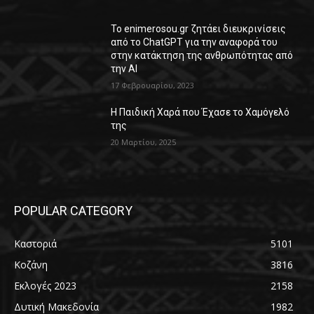
Το enimerosou.gr ζητάει διευκρινίσεις
από το ChatGPT για την αναφορά του
στην κατάκτηση της ανθρωπότητας από
την AI
17 Φεβρουαρίου, 2023
Η Παιδική Χαρά που Έχασε το Χαμόγελό
της
20 Μαρτίου, 2025
POPULAR CATEGORY
Καστοριά
5101
Κοζάνη
3816
Εκλογές 2023
2158
Δυτική Μακεδονία
1982