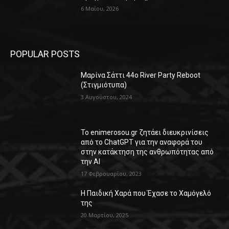
6 Μαΐου, 2026
POPULAR POSTS
Μαρίνα Σάττι 44o River Party Reboot
(Στιγμιότυπα)
3 Αυγούστου, 2024
Το enimerosou.gr ζητάει διευκρινίσεις
από το ChatGPT για την αναφορά του
στην κατάκτηση της ανθρωπότητας από
την AI
17 Φεβρουαρίου, 2023
Η Παιδική Χαρά που Έχασε το Χαμόγελό
της
20 Μαρτίου, 2025