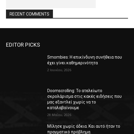
RECENT COMMENTS
EDITOR PICKS
Smombies: Η επικίνδυνη συνήθεια που
έχει γίνει καθημερινότητα
2 Ιουνίου, 2026
Doomscrolling: Το ατελείωτο
σκρολάρισμα στις κακές ειδήσεις που
μας εξαντλεί χωρίς να το
καταλαβαίνουμε
28 Μαΐου, 2026
Μίλησε χωρίς άδεια. Και αυτό ήταν το
πραγματικό πρόβλημα.