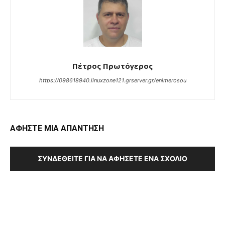
Πέτρος Πρωτόγερος
https://098618940.linuxzone121.grserver.gr/enimerosou
ΑΦΗΣΤΕ ΜΙΑ ΑΠΑΝΤΗΣΗ
ΣΥΝΔΕΘΕΊΤΕ ΓΙΑ ΝΑ ΑΦΉΣΕΤΕ ΈΝΑ ΣΧΌΛΙΟ