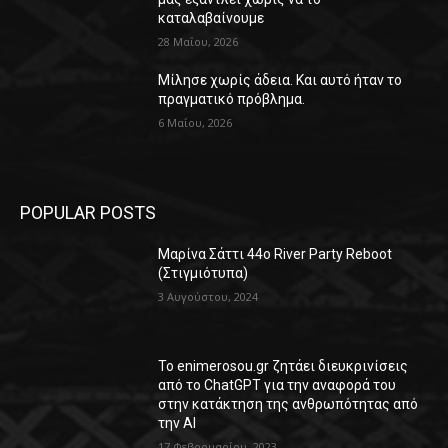
καταλαβαίνουμε
28 Μαΐου, 2026
Μίλησε χωρίς άδεια. Και αυτό ήταν το
πραγματικό πρόβλημα.
6 Μαΐου, 2026
POPULAR POSTS
Μαρίνα Σάττι 44o River Party Reboot
(Στιγμιότυπα)
3 Αυγούστου, 2024
Το enimerosou.gr ζητάει διευκρινίσεις
από το ChatGPT για την αναφορά του
στην κατάκτηση της ανθρωπότητας από
την AI
17 Φεβρουαρίου, 2023