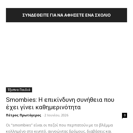
ΣΥΝΔΕΘΕΊΤΕ ΓΙΑ ΝΑ ΑΦΉΣΕΤΕ ΈΝΑ ΣΧΌΛΙΟ
Έξυπνα Παιδιά
Smombies: Η επικίνδυνη συνήθεια που
έχει γίνει καθημερινότητα
Πέτρος Πρωτόγερος
-
2 Ιουνίου, 2026
0
Οι “smombies” είναι οι πεζοί που περπατούν με το βλέμμα
κολλημένο στο κινητό, αγνοώντας δρόμους, διαβάσεις και