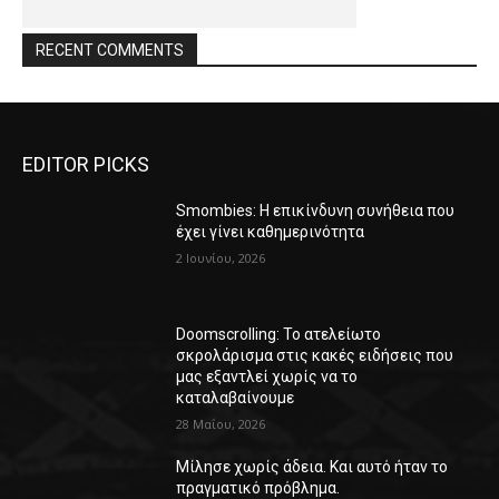
RECENT COMMENTS
EDITOR PICKS
Smombies: Η επικίνδυνη συνήθεια που
έχει γίνει καθημερινότητα
2 Ιουνίου, 2026
Doomscrolling: Το ατελείωτο
σκρολάρισμα στις κακές ειδήσεις που
μας εξαντλεί χωρίς να το
καταλαβαίνουμε
28 Μαΐου, 2026
Μίλησε χωρίς άδεια. Και αυτό ήταν το
πραγματικό πρόβλημα.