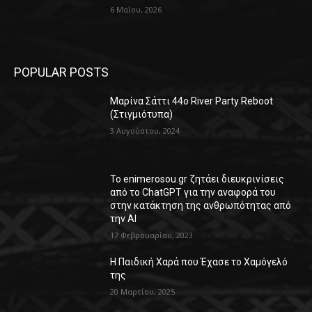
6 Μαΐου, 2026
POPULAR POSTS
Μαρίνα Σάττι 44o River Party Reboot
(Στιγμιότυπα)
3 Αυγούστου, 2024
Το enimerosou.gr ζητάει διευκρινίσεις
από το ChatGPT για την αναφορά του
στην κατάκτηση της ανθρωπότητας από
την AI
17 Φεβρουαρίου, 2023
Η Παιδική Χαρά που Έχασε το Χαμόγελό
της
20 Μαρτίου, 2025