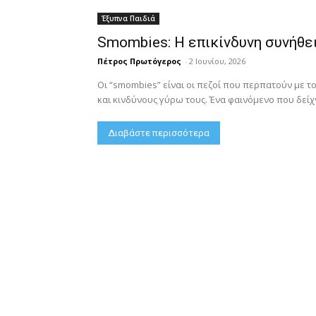
Έξυπνα Παιδιά
Smombies: Η επικίνδυνη συνήθει
Πέτρος Πρωτόγερος
-
2 Ιουνίου, 2026
Οι “smombies” είναι οι πεζοί που περπατούν με τ
και κινδύνους γύρω τους. Ένα φαινόμενο που δείχν
Διαβάστε περισσότερα