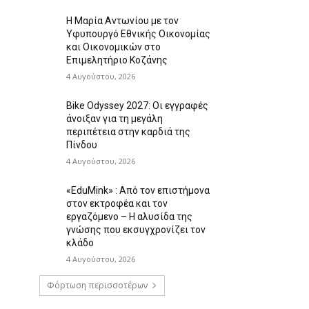
Η Μαρία Αντωνίου με τον
Υφυπουργό Εθνικής Οικονομίας
και Οικονομικών στο
Επιμελητήριο Κοζάνης
4 Αυγούστου, 2026
Bike Odyssey 2027: Οι εγγραφές
άνοιξαν για τη μεγάλη
περιπέτεια στην καρδιά της
Πίνδου
4 Αυγούστου, 2026
«EduMink» : Από τον επιστήμονα
στον εκτροφέα και τον
εργαζόμενο – Η αλυσίδα της
γνώσης που εκσυγχρονίζει τον
κλάδο
4 Αυγούστου, 2026
Φόρτωση περισσοτέρων