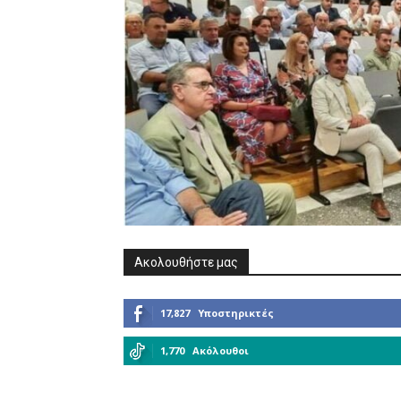
Ακολουθήστε μας
17,827
Υποστηρικτές
1,770
Ακόλουθοι