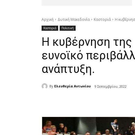
Αρχική
Δυτική Μακεδονία
Καστοριά
Η κυβέρνησ
Καστοριά
Πολιτική
Η κυβέρνηση της 
ευνοϊκό περιβάλλ
ανάπτυξη.
By
Ελευθερία Αντωνίου
9 Σεπτεμβρίου, 2022
μερίδιο