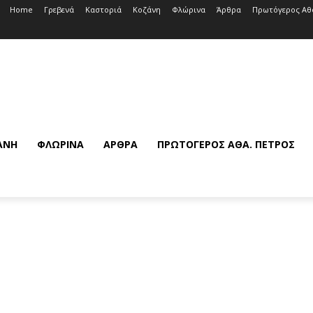
Home
Γρεβενά
Καστοριά
Κοζάνη
Φλώρινα
Άρθρα
Πρωτόγερος Αθ
ΆΝΗ
ΦΛΏΡΙΝΑ
ΆΡΘΡΑ
ΠΡΩΤΌΓΕΡΟΣ ΑΘΆ. ΠΈΤΡΟΣ