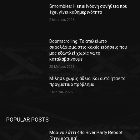
Smombies: Η επικίνδυνη συνήθεια που
έχει γίνει καθημερινότητα
2 Ιουνίου, 2026
Doomscrolling: Το ατελείωτο
σκρολάρισμα στις κακές ειδήσεις που
μας εξαντλεί χωρίς να το
καταλαβαίνουμε
28 Μαΐου, 2026
Μίλησε χωρίς άδεια. Και αυτό ήταν το
πραγματικό πρόβλημα.
6 Μαΐου, 2026
POPULAR POSTS
Μαρίνα Σάττι 44o River Party Reboot
(Στιγμιότυπα)