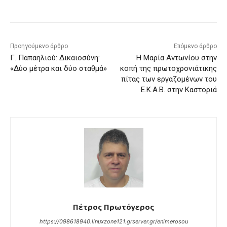
Προηγούμενο άρθρο
Επόμενο άρθρο
Γ. Παπαηλιού: Δικαιοσύνη:
Η Μαρία Αντωνίου στην
«Δύο μέτρα και δύο σταθμά»
κοπή της πρωτοχρονιάτικης
πίτας των εργαζομένων του
Ε.Κ.Α.Β. στην Καστοριά
Πέτρος Πρωτόγερος
https://098618940.linuxzone121.grserver.gr/enimerosou