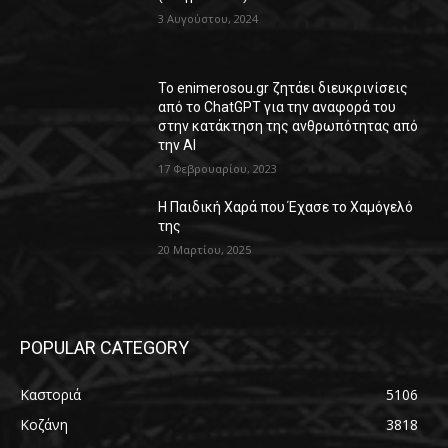
3 Αυγούστου, 2024
Το enimerosou.gr ζητάει διευκρινίσεις
από το ChatGPT για την αναφορά του
στην κατάκτηση της ανθρωπότητας από
την AI
17 Φεβρουαρίου, 2023
Η Παιδική Χαρά που Έχασε το Χαμόγελό
της
20 Μαρτίου, 2025
POPULAR CATEGORY
Καστοριά
5106
Κοζάνη
3818