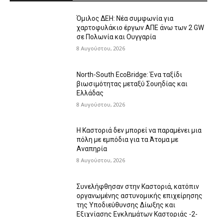
Όμιλος ΔΕΗ: Νέα συμφωνία για
χαρτοφυλάκιο έργων ΑΠΕ άνω των 2 GW
σε Πολωνία και Ουγγαρία
8 Αυγούστου, 2026
North-South EcoBridge: Ένα ταξίδι
βιωσιμότητας μεταξύ Σουηδίας και
Ελλάδας
8 Αυγούστου, 2026
Η Καστοριά δεν μπορεί να παραμένει μια
πόλη με εμπόδια για τα Άτομα με
Αναπηρία
8 Αυγούστου, 2026
Συνελήφθησαν στην Καστοριά, κατόπιν
οργανωμένης αστυνομικής επιχείρησης
της Υποδιεύθυνσης Δίωξης και
Εξιχνίασης Εγκλημάτων Καστοριάς -2-