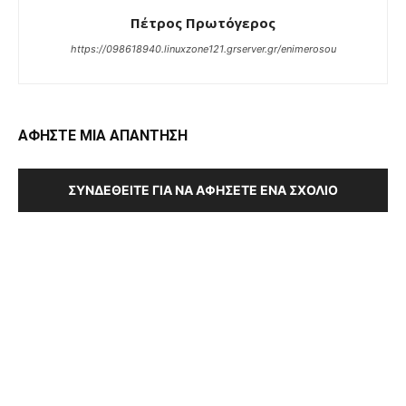
Πέτρος Πρωτόγερος
https://098618940.linuxzone121.grserver.gr/enimerosou
ΑΦΗΣΤΕ ΜΙΑ ΑΠΑΝΤΗΣΗ
ΣΥΝΔΕΘΕΊΤΕ ΓΙΑ ΝΑ ΑΦΉΣΕΤΕ ΈΝΑ ΣΧΌΛΙΟ