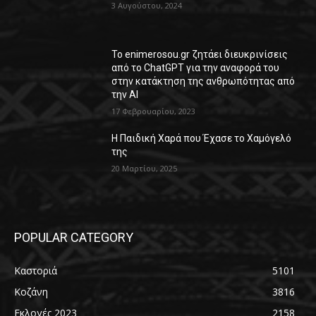
3 Αυγούστου, 2024
Το enimerosou.gr ζητάει διευκρινίσεις
από το ChatGPT για την αναφορά του
στην κατάκτηση της ανθρωπότητας από
την AI
17 Φεβρουαρίου, 2023
Η Παιδική Χαρά που Έχασε το Χαμόγελό
της
20 Μαρτίου, 2025
POPULAR CATEGORY
Καστοριά
5101
Κοζάνη
3816
Εκλογές 2023
2158