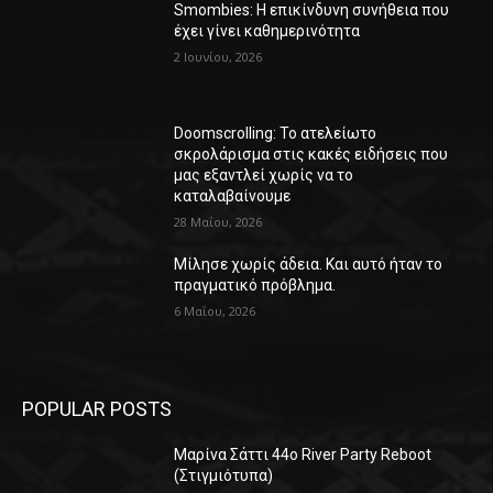
Smombies: Η επικίνδυνη συνήθεια που
έχει γίνει καθημερινότητα
2 Ιουνίου, 2026
Doomscrolling: Το ατελείωτο
σκρολάρισμα στις κακές ειδήσεις που
μας εξαντλεί χωρίς να το
καταλαβαίνουμε
28 Μαΐου, 2026
Μίλησε χωρίς άδεια. Και αυτό ήταν το
πραγματικό πρόβλημα.
6 Μαΐου, 2026
POPULAR POSTS
Μαρίνα Σάττι 44o River Party Reboot
(Στιγμιότυπα)