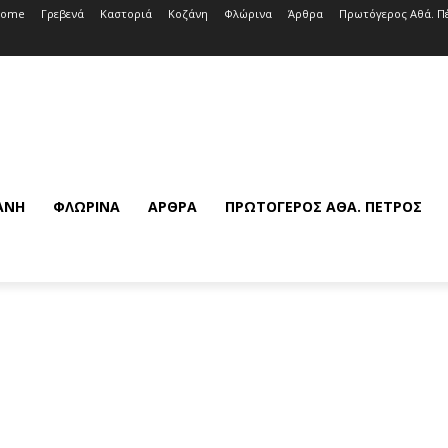
Home
Γρεβενά
Καστοριά
Κοζάνη
Φλώρινα
Άρθρα
Πρωτόγερος Αθά. Π
ΆΝΗ
ΦΛΏΡΙΝΑ
ΆΡΘΡΑ
ΠΡΩΤΌΓΕΡΟΣ ΑΘΆ. ΠΈΤΡΟΣ