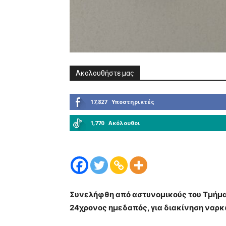
Ακολουθήστε μας
17,827
Υποστηρικτές
1,770
Ακόλουθοι
Συνελήφθη
από αστυνομικούς του Τμήμα
24χρονος ημεδαπός,
για διακίνηση ναρ