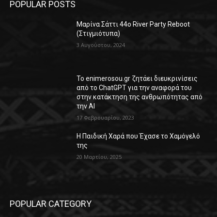
POPULAR POSTS
Μαρίνα Σάττι 44o River Party Reboot
(Στιγμιότυπα)
3 Αυγούστου, 2024
Το enimerosou.gr ζητάει διευκρινίσεις
από το ChatGPT για την αναφορά του
στην κατάκτηση της ανθρωπότητας από
την AI
17 Φεβρουαρίου, 2023
Η Παιδική Χαρά που Έχασε το Χαμόγελό
της
20 Μαρτίου, 2025
POPULAR CATEGORY