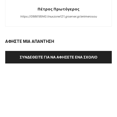
Πέτρος Πρωτόγερος
https://098618940.linuxzone121.grserver.gr/enimerosou
ΑΦΗΣΤΕ ΜΙΑ ΑΠΑΝΤΗΣΗ
ΣΥΝΔΕΘΕΊΤΕ ΓΙΑ ΝΑ ΑΦΉΣΕΤΕ ΈΝΑ ΣΧΌΛΙΟ