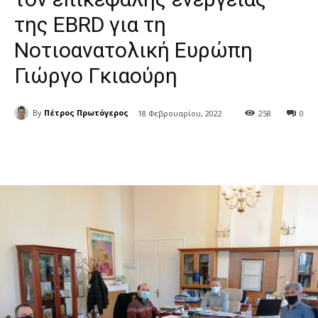
της EBRD για τη
Νοτιοανατολική Ευρώπη
Γιώργο Γκιαούρη
By
Πέτρος Πρωτόγερος
18 Φεβρουαρίου, 2022
258
0