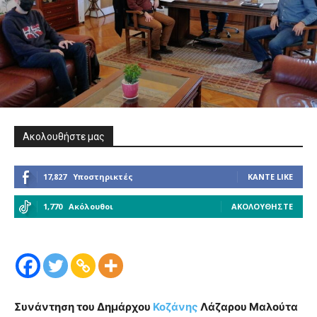
Ακολουθήστε μας
17,827
Υποστηρικτές
ΚΆΝΤΕ LIKE
1,770
Ακόλουθοι
ΑΚΟΛΟΥΘΉΣΤΕ
Συνάντηση του Δημάρχου
Κοζάνης
Λάζαρου Μαλούτα