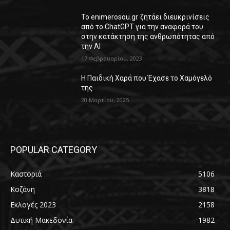
Το enimerosou.gr ζητάει διευκρινίσεις
από το ChatGPT για την αναφορά του
στην κατάκτηση της ανθρωπότητας από
την AI
17 Φεβρουαρίου, 2023
Η Παιδική Χαρά που Έχασε το Χαμόγελό
της
20 Μαρτίου, 2025
POPULAR CATEGORY
Καστοριά
5106
Κοζάνη
3818
Εκλογές 2023
2158
Δυτική Μακεδονία
1982