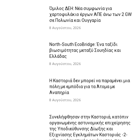
Όμιλος ΔΕΗ: Νέα συμφωνία για
χαρτοφυλάκιο έργων ΑΠΕ άνω των 2 GW
σε Πολωνία και Ουγγαρία
8 Αυγούστου, 2026
North-South EcoBridge: Ένα ταξίδι
βιωσιμότητας μεταξύ Σουηδίας και
Ελλάδας
8 Αυγούστου, 2026
Η Καστοριά δεν μπορεί να παραμένει μια
πόλη με εμπόδια για τα Άτομα με
Αναπηρία
8 Αυγούστου, 2026
Συνελήφθησαν στην Καστοριά, κατόπιν
οργανωμένης αστυνομικής επιχείρησης
της Υποδιεύθυνσης Δίωξης και
Εξιχνίασης Εγκλημάτων Καστοριάς -2-