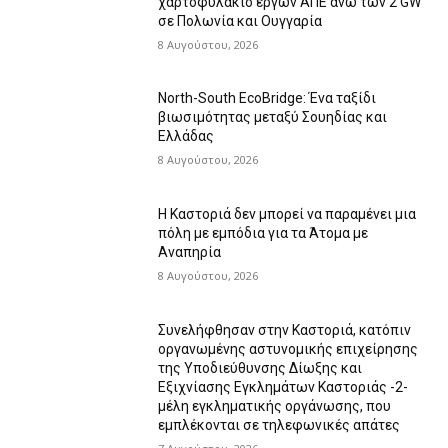
χαρτοφυλάκιο έργων ΑΠΕ άνω των 2 GW
σε Πολωνία και Ουγγαρία
8 Αυγούστου, 2026
North-South EcoBridge: Ένα ταξίδι
βιωσιμότητας μεταξύ Σουηδίας και
Ελλάδας
8 Αυγούστου, 2026
Η Καστοριά δεν μπορεί να παραμένει μια
πόλη με εμπόδια για τα Άτομα με
Αναπηρία
8 Αυγούστου, 2026
Συνελήφθησαν στην Καστοριά, κατόπιν
οργανωμένης αστυνομικής επιχείρησης
της Υποδιεύθυνσης Δίωξης και
Εξιχνίασης Εγκλημάτων Καστοριάς -2-
μέλη εγκληματικής οργάνωσης, που
εμπλέκονται σε τηλεφωνικές απάτες