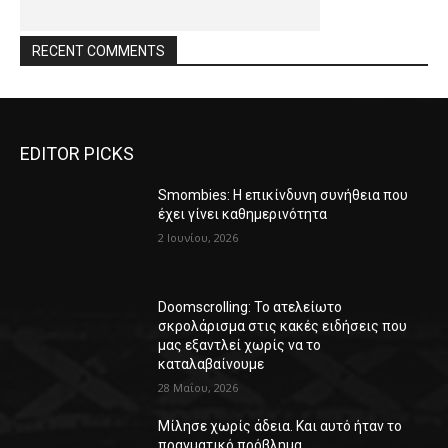
RECENT COMMENTS
EDITOR PICKS
Smombies: Η επικίνδυνη συνήθεια που
έχει γίνει καθημερινότητα
2 Ιουνίου, 2026
Doomscrolling: Το ατελείωτο
σκρολάρισμα στις κακές ειδήσεις που
μας εξαντλεί χωρίς να το
καταλαβαίνουμε
28 Μαΐου, 2026
Μίλησε χωρίς άδεια. Και αυτό ήταν το
πραγματικό πρόβλημα.