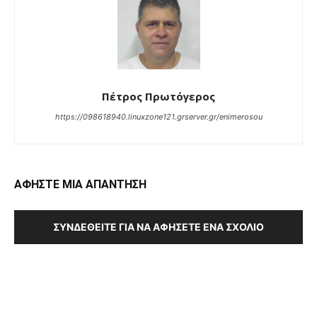
Πέτρος Πρωτόγερος
https://098618940.linuxzone121.grserver.gr/enimerosou
ΑΦΗΣΤΕ ΜΙΑ ΑΠΑΝΤΗΣΗ
ΣΥΝΔΕΘΕΊΤΕ ΓΙΑ ΝΑ ΑΦΉΣΕΤΕ ΈΝΑ ΣΧΌΛΙΟ