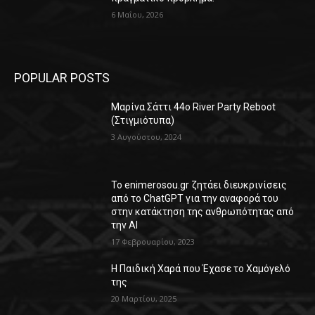
6 Μαΐου, 2026
POPULAR POSTS
Μαρίνα Σάττι 44o River Party Reboot
(Στιγμιότυπα)
3 Αυγούστου, 2024
Το enimerosou.gr ζητάει διευκρινίσεις
από το ChatGPT για την αναφορά του
στην κατάκτηση της ανθρωπότητας από
την AI
17 Φεβρουαρίου, 2023
Η Παιδική Χαρά που Έχασε το Χαμόγελό
της
20 Μαρτίου, 2025