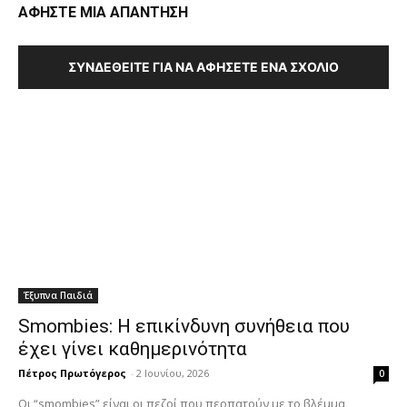
ΑΦΗΣΤΕ ΜΙΑ ΑΠΑΝΤΗΣΗ
ΣΥΝΔΕΘΕΊΤΕ ΓΙΑ ΝΑ ΑΦΉΣΕΤΕ ΈΝΑ ΣΧΌΛΙΟ
Έξυπνα Παιδιά
Smombies: Η επικίνδυνη συνήθεια που
έχει γίνει καθημερινότητα
Πέτρος Πρωτόγερος
-
2 Ιουνίου, 2026
0
Οι “smombies” είναι οι πεζοί που περπατούν με το βλέμμα