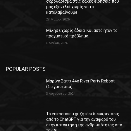
σκρολάρισμα στις κακές ειδήσεις που
μας εξαντλεί χωρίς να το
καταλαβαίνουμε
28 Μαΐου, 2026
Μίλησε χωρίς άδεια. Και αυτό ήταν το
πραγματικό πρόβλημα.
6 Μαΐου, 2026
POPULAR POSTS
Μαρίνα Σάττι 44o River Party Reboot
(Στιγμιότυπα)
3 Αυγούστου, 2024
Το enimerosou.gr ζητάει διευκρινίσεις
από το ChatGPT για την αναφορά του
στην κατάκτηση της ανθρωπότητας από
την AI