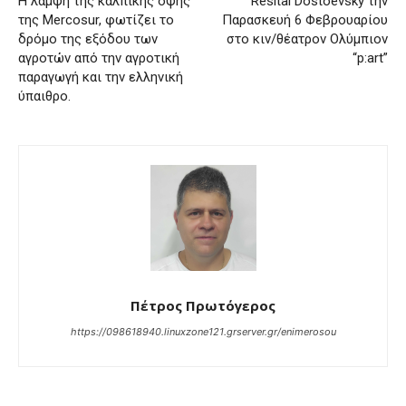
Η λάμψη της κάλπικης όψης
Resital Dostoevsky την
της Mercosur, φωτίζει το
Παρασκευή 6 Φεβρουαρίου
δρόμο της εξόδου των
στο κιν/θέατρον Ολύμπιον
αγροτών από την αγροτική
“p:art”
παραγωγή και την ελληνική
ύπαιθρο.
Πέτρος Πρωτόγερος
https://098618940.linuxzone121.grserver.gr/enimerosou