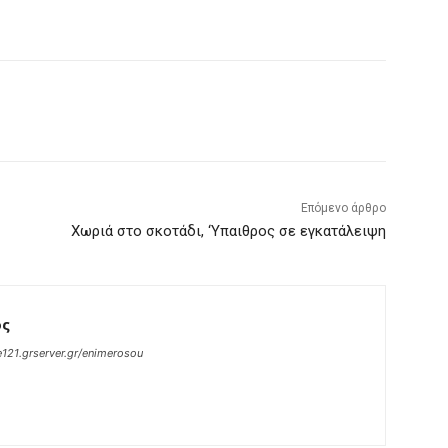
Επόμενο άρθρο
Χωριά στο σκοτάδι, ‘Υπαιθρος σε εγκατάλειψη
ος
121.grserver.gr/enimerosou