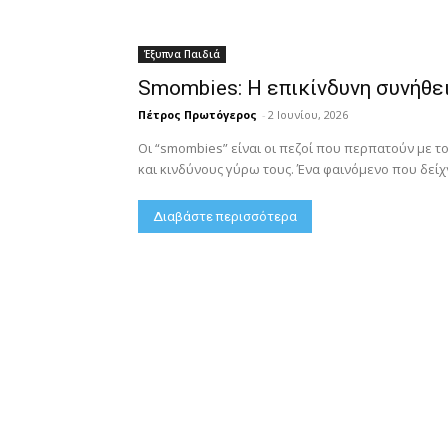
Έξυπνα Παιδιά
Smombies: Η επικίνδυνη συνήθει
Πέτρος Πρωτόγερος
-
2 Ιουνίου, 2026
Οι “smombies” είναι οι πεζοί που περπατούν με τ
και κινδύνους γύρω τους. Ένα φαινόμενο που δείχν
Διαβάστε περισσότερα