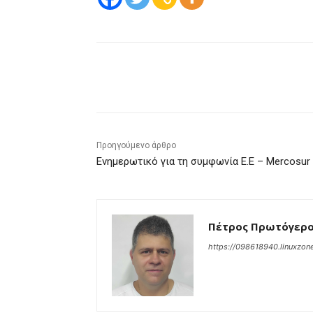
μερίδιο
Προηγούμενο άρθρο
Ενημερωτικό για τη συμφωνία Ε.Ε – Mercosur
Πέτρος Πρωτόγερ
https://098618940.linuxzone