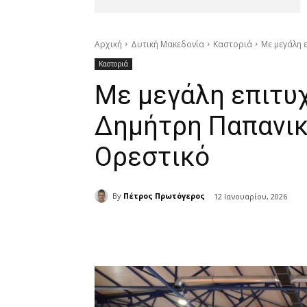
Αρχική
Δυτική Μακεδονία
Καστοριά
Με μεγάλη 
Καστοριά
Με μεγάλη επιτυχ
Δημήτρη Παπανικ
Ορεστικό
By
Πέτρος Πρωτόγερος
12 Ιανουαρίου, 2026
μερίδιο