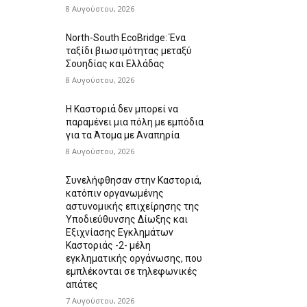
8 Αυγούστου, 2026
North-South EcoBridge: Ένα
ταξίδι βιωσιμότητας μεταξύ
Σουηδίας και Ελλάδας
8 Αυγούστου, 2026
Η Καστοριά δεν μπορεί να
παραμένει μια πόλη με εμπόδια
για τα Άτομα με Αναπηρία
8 Αυγούστου, 2026
Συνελήφθησαν στην Καστοριά,
κατόπιν οργανωμένης
αστυνομικής επιχείρησης της
Υποδιεύθυνσης Δίωξης και
Εξιχνίασης Εγκλημάτων
Καστοριάς -2- μέλη
εγκληματικής οργάνωσης, που
εμπλέκονται σε τηλεφωνικές
απάτες
7 Αυγούστου, 2026