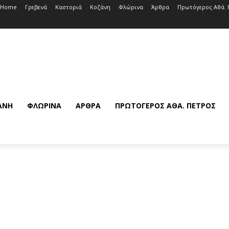
Home
Γρεβενά
Καστοριά
Κοζάνη
Φλώρινα
Άρθρα
Πρωτόγερος Αθά. 
ΆΝΗ
ΦΛΏΡΙΝΑ
ΆΡΘΡΑ
ΠΡΩΤΌΓΕΡΟΣ ΑΘΆ. ΠΈΤΡΟΣ