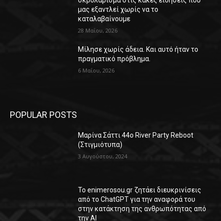
σκρολάρισμα στις κακές ειδήσεις που
μας εξαντλεί χωρίς να το
καταλαβαίνουμε
28 Μαΐου, 2026
Μίλησε χωρίς άδεια. Και αυτό ήταν το
πραγματικό πρόβλημα.
6 Μαΐου, 2026
POPULAR POSTS
Μαρίνα Σάττι 44o River Party Reboot
(Στιγμιότυπα)
3 Αυγούστου, 2024
Το enimerosou.gr ζητάει διευκρινίσεις
από το ChatGPT για την αναφορά του
στην κατάκτηση της ανθρωπότητας από
την AI