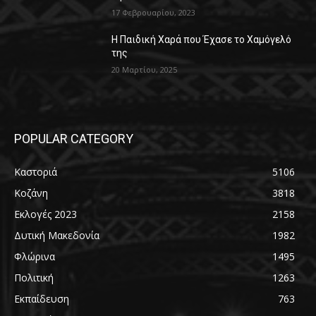
17 Φεβρουαρίου, 2023
Η Παιδική Χαρά που Έχασε το Χαμόγελό
της
20 Μαρτίου, 2025
POPULAR CATEGORY
Καστοριά
5106
Κοζάνη
3818
Εκλογές 2023
2158
Δυτική Μακεδονία
1982
Φλώρινα
1495
Πολιτική
1263
Εκπαίδευση
763