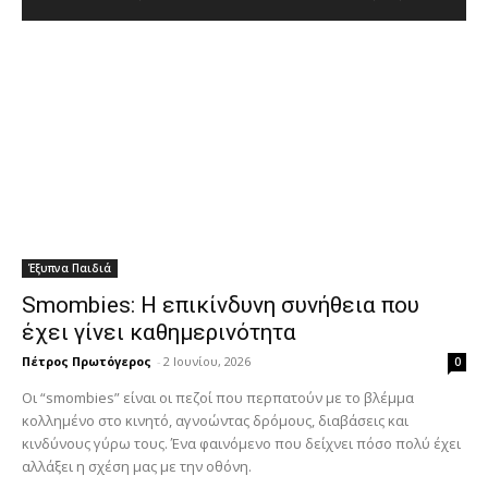
Έξυπνα Παιδιά
Smombies: Η επικίνδυνη συνήθεια που
έχει γίνει καθημερινότητα
Πέτρος Πρωτόγερος
-
2 Ιουνίου, 2026
0
Οι “smombies” είναι οι πεζοί που περπατούν με το βλέμμα
κολλημένο στο κινητό, αγνοώντας δρόμους, διαβάσεις και
κινδύνους γύρω τους. Ένα φαινόμενο που δείχνει πόσο πολύ έχει
αλλάξει η σχέση μας με την οθόνη.