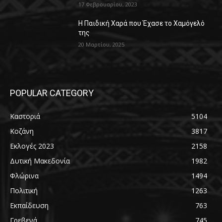
17 Φεβρουαρίου, 2023
Η Παιδική Χαρά που Έχασε το Χαμόγελό
της
20 Μαρτίου, 2025
POPULAR CATEGORY
Καστοριά
5104
Κοζάνη
3817
Εκλογές 2023
2158
Δυτική Μακεδονία
1982
Φλώρινα
1494
Πολιτική
1263
Εκπαίδευση
763
Γρεβενά
745