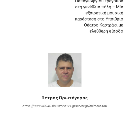
Παπαγεωργίου τραγουδά
στη γενέθλια πόλη – Μία
εξαιρετική μουσική
παράσταση στο Υπαίθριο
Θέατρο Καστράκι με
ελεύθερη είσοδο
Πέτρος Πρωτόγερος
https://098618940.linuxzone121.grserver.gr/enimerosou