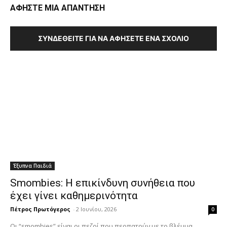
ΑΦΗΣΤΕ ΜΙΑ ΑΠΑΝΤΗΣΗ
ΣΥΝΔΕΘΕΊΤΕ ΓΙΑ ΝΑ ΑΦΉΣΕΤΕ ΈΝΑ ΣΧΌΛΙΟ
Έξυπνα Παιδιά
Smombies: Η επικίνδυνη συνήθεια που
έχει γίνει καθημερινότητα
Πέτρος Πρωτόγερος
-
2 Ιουνίου, 2026
0
Οι “smombies” είναι οι πεζοί που περπατούν με το βλέμμα