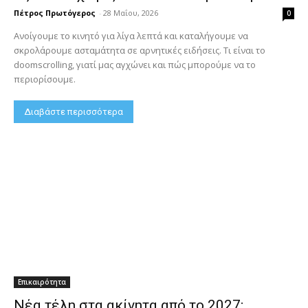
Πέτρος Πρωτόγερος
-
28 Μαΐου, 2026
0
Ανοίγουμε το κινητό για λίγα λεπτά και καταλήγουμε να
σκρολάρουμε ασταμάτητα σε αρνητικές ειδήσεις. Τι είναι το
doomscrolling, γιατί μας αγχώνει και πώς μπορούμε να το
περιορίσουμε.
Διαβάστε περισσότερα
Επικαιρότητα
Νέα τέλη στα ακίνητα από το 2027;