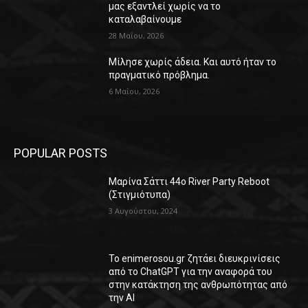
μας εξαντλεί χωρίς να το
καταλαβαίνουμε
28 Μαΐου, 2026
Μίλησε χωρίς άδεια. Και αυτό ήταν το
πραγματικό πρόβλημα.
6 Μαΐου, 2026
POPULAR POSTS
Μαρίνα Σάττι 44o River Party Reboot
(Στιγμιότυπα)
3 Αυγούστου, 2024
Το enimerosou.gr ζητάει διευκρινίσεις
από το ChatGPT για την αναφορά του
στην κατάκτηση της ανθρωπότητας από
την AI