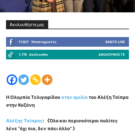
Ακολουθήστε μας
17,827
Υποστηρικτές
ΚΆΝΤΕ LIKE
1,770
Ακόλουθοι
ΑΚΟΛΟΥΘΉΣΤΕ
Η Ολυμπία Τελιγιορίδου
στην ομιλία
του Αλέξη Τσίπρα
στην Κοζάνη
Αλέξης Τσίπρας
: 《Όλο και περισσότεροι πολίτες
λένε “όχι πια, δεν πάει άλλο” 》