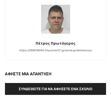
Πέτρος Πρωτόγερος
https://098618940.linuxzone121.grserver.gr/enimerosou
ΑΦΗΣΤΕ ΜΙΑ ΑΠΑΝΤΗΣΗ
ΣΥΝΔΕΘΕΊΤΕ ΓΙΑ ΝΑ ΑΦΉΣΕΤΕ ΈΝΑ ΣΧΌΛΙΟ