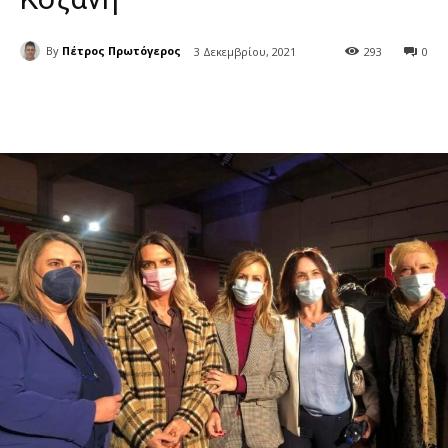
By
Πέτρος Πρωτόγερος
3 Δεκεμβρίου, 2021
293
0