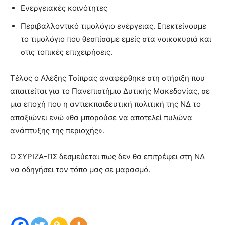
Ενεργειακές κοινότητες
Περιβαλλοντικό τιμολόγιο ενέργειας. Επεκτείνουμε
το τιμολόγιο που θεσπίσαμε εμείς στα νοικοκυριά και
στις τοπικές επιχειρήσεις.
Τέλος ο Αλέξης Τσίπρας αναφέρθηκε στη στήριξη που
απαιτείται για το Πανεπιστήμιο Δυτικής Μακεδονίας, σε
μια εποχή που η αντιεκπαιδευτική πολιτική της ΝΔ το
απαξιώνει ενώ «θα μπορούσε να αποτελεί πυλώνα
ανάπτυξης της περιοχής».
Ο ΣΥΡΙΖΑ-ΠΣ δεσμεύεται πως δεν θα επιτρέψει στη ΝΔ
να οδηγήσει τον τόπο μας σε μαρασμό.
Η Ολυμπία Τελιγιορίδου στην ομιλία του Αλέξη Τσίπρα στην Κοζάνη Η Ολυμπία Τελιγιορίδου στην ομιλία του Αλέξη Τσίπρα στην Κοζάνη