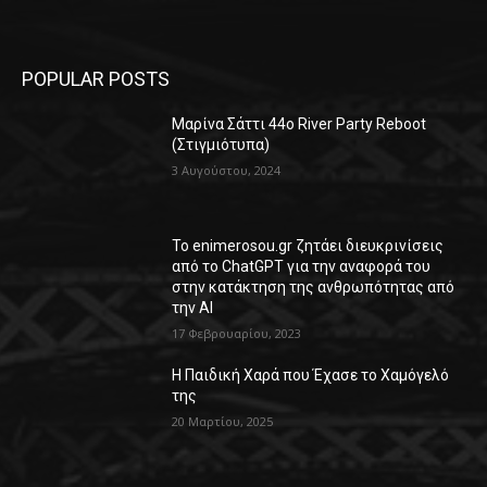
POPULAR POSTS
Μαρίνα Σάττι 44o River Party Reboot
(Στιγμιότυπα)
3 Αυγούστου, 2024
Το enimerosou.gr ζητάει διευκρινίσεις
από το ChatGPT για την αναφορά του
στην κατάκτηση της ανθρωπότητας από
την AI
17 Φεβρουαρίου, 2023
Η Παιδική Χαρά που Έχασε το Χαμόγελό
της
20 Μαρτίου, 2025