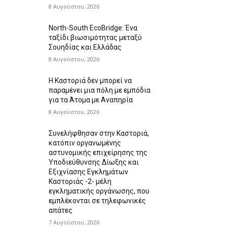
8 Αυγούστου, 2026
North-South EcoBridge: Ένα
ταξίδι βιωσιμότητας μεταξύ
Σουηδίας και Ελλάδας
8 Αυγούστου, 2026
Η Καστοριά δεν μπορεί να
παραμένει μια πόλη με εμπόδια
για τα Άτομα με Αναπηρία
8 Αυγούστου, 2026
Συνελήφθησαν στην Καστοριά,
κατόπιν οργανωμένης
αστυνομικής επιχείρησης της
Υποδιεύθυνσης Δίωξης και
Εξιχνίασης Εγκλημάτων
Καστοριάς -2- μέλη
εγκληματικής οργάνωσης, που
εμπλέκονται σε τηλεφωνικές
απάτες
7 Αυγούστου, 2026