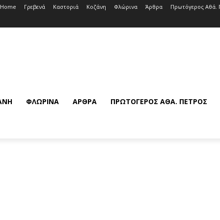
Home
Γρεβενά
Καστοριά
Κοζάνη
Φλώρινα
Άρθρα
Πρωτόγερος Αθά. 
ΆΝΗ
ΦΛΏΡΙΝΑ
ΆΡΘΡΑ
ΠΡΩΤΌΓΕΡΟΣ ΑΘΆ. ΠΈΤΡΟΣ