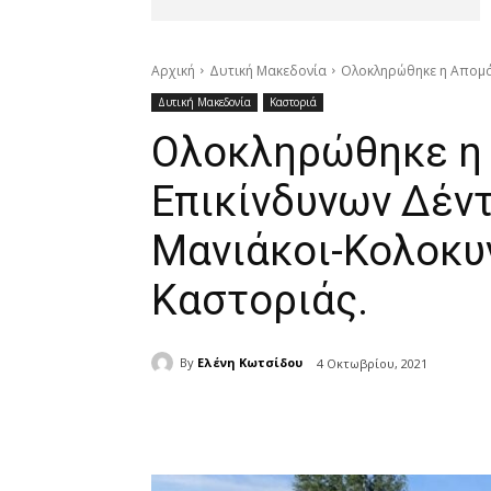
Αρχική
Δυτική Μακεδονία
Ολοκληρώθηκε η Απομά
Δυτική Μακεδονία
Καστοριά
Ολοκληρώθηκε η
Επικίνδυνων Δέν
Μανιάκοι-Κολοκυν
Καστοριάς.
By
Ελένη Κωτσίδου
4 Οκτωβρίου, 2021
μερίδιο