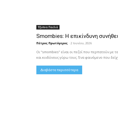
Έξυπνα Παιδιά
Smombies: Η επικίνδυνη συνήθει
Πέτρος Πρωτόγερος
-
2 Ιουνίου, 2026
Οι “smombies” είναι οι πεζοί που περπατούν με τ
και κινδύνους γύρω τους. Ένα φαινόμενο που δείχν
Διαβάστε περισσότερα