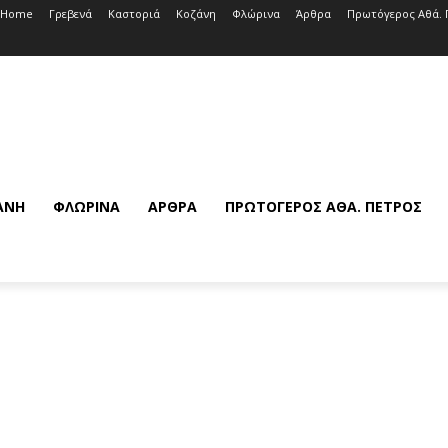
Home
Γρεβενά
Καστοριά
Κοζάνη
Φλώρινα
Άρθρα
Πρωτόγερος Αθά. 
ΆΝΗ
ΦΛΏΡΙΝΑ
ΆΡΘΡΑ
ΠΡΩΤΌΓΕΡΟΣ ΑΘΆ. ΠΈΤΡΟΣ