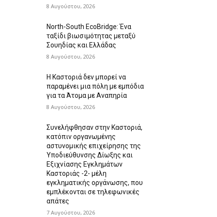
8 Αυγούστου, 2026
North-South EcoBridge: Ένα
ταξίδι βιωσιμότητας μεταξύ
Σουηδίας και Ελλάδας
8 Αυγούστου, 2026
Η Καστοριά δεν μπορεί να
παραμένει μια πόλη με εμπόδια
για τα Άτομα με Αναπηρία
8 Αυγούστου, 2026
Συνελήφθησαν στην Καστοριά,
κατόπιν οργανωμένης
αστυνομικής επιχείρησης της
Υποδιεύθυνσης Δίωξης και
Εξιχνίασης Εγκλημάτων
Καστοριάς -2- μέλη
εγκληματικής οργάνωσης, που
εμπλέκονται σε τηλεφωνικές
απάτες
7 Αυγούστου, 2026