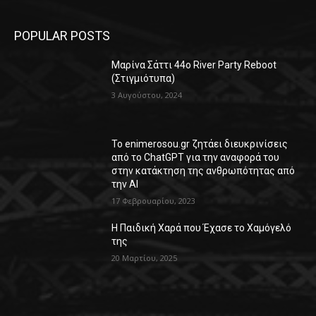
POPULAR POSTS
Μαρίνα Σάττι 44o River Party Reboot
(Στιγμιότυπα)
3 Αυγούστου, 2024
Το enimerosou.gr ζητάει διευκρινίσεις
από το ChatGPT για την αναφορά του
στην κατάκτηση της ανθρωπότητας από
την AI
17 Φεβρουαρίου, 2023
Η Παιδική Χαρά που Έχασε το Χαμόγελό
της
20 Μαρτίου, 2025