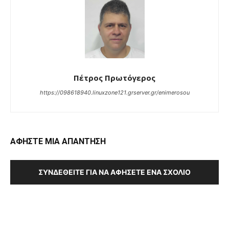
Πέτρος Πρωτόγερος
https://098618940.linuxzone121.grserver.gr/enimerosou
ΑΦΗΣΤΕ ΜΙΑ ΑΠΑΝΤΗΣΗ
ΣΥΝΔΕΘΕΊΤΕ ΓΙΑ ΝΑ ΑΦΉΣΕΤΕ ΈΝΑ ΣΧΌΛΙΟ