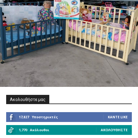
Ακολουθήστε μας
17,827
Υποστηρικτές
ΚΆΝΤΕ LIKE
1,770
Ακόλουθοι
ΑΚΟΛΟΥΘΉΣΤΕ