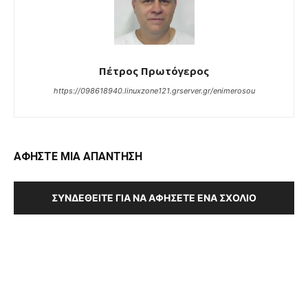
Πέτρος Πρωτόγερος
https://098618940.linuxzone121.grserver.gr/enimerosou
ΑΦΗΣΤΕ ΜΙΑ ΑΠΑΝΤΗΣΗ
ΣΥΝΔΕΘΕΊΤΕ ΓΙΑ ΝΑ ΑΦΉΣΕΤΕ ΈΝΑ ΣΧΌΛΙΟ