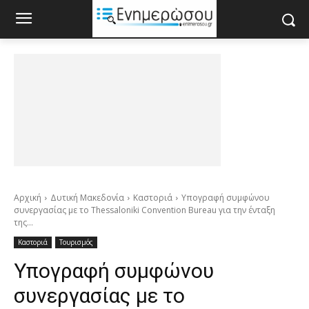
Αρχική
Δυτική Μακεδονία
Καστοριά
Υπογραφή συμφώνου
συνεργασίας με το Thessaloniki Convention Bureau για την ένταξη
της...
Καστοριά
Τουρισμός
Υπογραφή συμφώνου
συνεργασίας με το