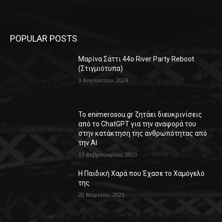
POPULAR POSTS
Μαρίνα Σάττι 44o River Party Reboot
(Στιγμιότυπα)
3 Αυγούστου, 2024
Το enimerosou.gr ζητάει διευκρινίσεις
από το ChatGPT για την αναφορά του
στην κατάκτηση της ανθρωπότητας από
την AI
17 Φεβρουαρίου, 2023
Η Παιδική Χαρά που Έχασε το Χαμόγελό
της
20 Μαρτίου, 2025