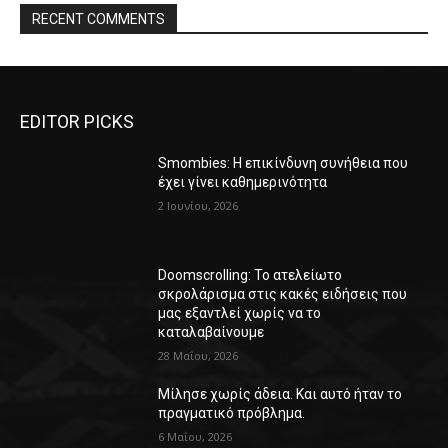
RECENT COMMENTS
EDITOR PICKS
Smombies: Η επικίνδυνη συνήθεια που
έχει γίνει καθημερινότητα
2 Ιουνίου, 2026
Doomscrolling: Το ατελείωτο
σκρολάρισμα στις κακές ειδήσεις που
μας εξαντλεί χωρίς να το
καταλαβαίνουμε
28 Μαΐου, 2026
Μίλησε χωρίς άδεια. Και αυτό ήταν το
πραγματικό πρόβλημα.
6 Μαΐου, 2026