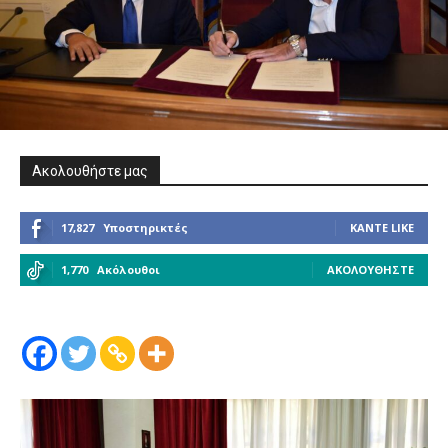
Ακολουθήστε μας
17,827
Υποστηρικτές
ΚΆΝΤΕ LIKE
1,770
Ακόλουθοι
ΑΚΟΛΟΥΘΉΣΤΕ