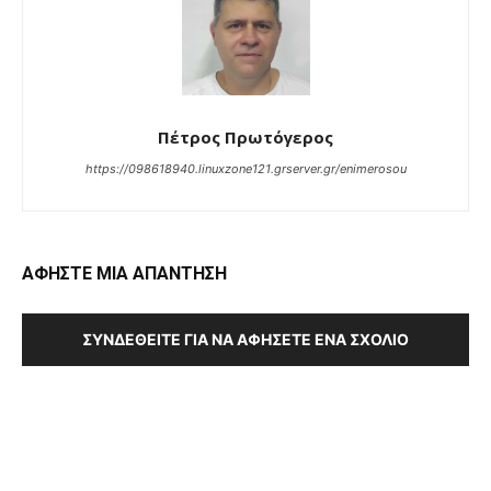
Πέτρος Πρωτόγερος
https://098618940.linuxzone121.grserver.gr/enimerosou
ΑΦΗΣΤΕ ΜΙΑ ΑΠΑΝΤΗΣΗ
ΣΥΝΔΕΘΕΊΤΕ ΓΙΑ ΝΑ ΑΦΉΣΕΤΕ ΈΝΑ ΣΧΌΛΙΟ