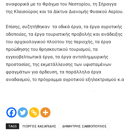
αναφορικά με το Φράγμα του Νεστορίου, τη Σήραγγα
της Κλεισούρας και τα Δίκτυα Διανομής Φυσικού Αερίου.
Επίσης, συζητήθηκαν τα οδικά έργα, τα έργα αγροτικής
οδοποιίας, τα έργα τουριστικής προβολής και ανάδειξης
του αρχαιολογικού πλούτου της περιοχής, τα έργα
προώθησης του θρησκευτικού τουρισμού, τα
εγγειοβελτιωτικά έργα, τα έργα αντιπλημμυρικής
προστασίας, της εκμετάλλευσης των υφισταμένων
φραγμάτων για άρδευση, τα παράλληλα έργα
αναδασμού, το πρόγραμμα αγροτικού εξηλεκτρισμού κ.α
Σύσκεψη στην Περιφερειακή Ενότητα Καστοριάς για τον προγραμματισμό – πορεία έργων παρουσία του Περιφερειάρχη Δυτικής Μακεδονίας Γιώργου Κασαπίδη |
Σύσκεψη παρουσία του Περιφερειάρχη Δυτικής Μακεδονίας Γιώργου Κασαπίδη πραγματοποιήθηκε την Τετάρτη 22 Σεπτεμβρίου 2021 στο γραφείο του Αντιπεριφερειάρχη Καστοριάς Δημήτρη Σαββόπουλου για το τεχνικό πρόγραμμα και την πορεία των έργων της
Περιφερειακής Ενότητας
Καστοριάς
. Στη συνάντηση συμμετείχαν η Θεματική Αντιπεριφερειάρχης Ενέργειας, Υποδομών & Περιβάλλοντος
Καλλιόπη Κυριακίδου
, ο Θεματικός Αντιπεριφερειάρχης Περιφερειακής Ανάπτυξης Νικόλαος Λυσσαρίδης, ο Διευθυντής της Διαχειριστικής Αρχής Δυτικής Μακεδονίας Ιωάννης Παπαδόπουλος, ο Διευθυντής Τεχνικών Έργων Στέλιος Κοτσάκος, η Προϊσταμένη Συγκοινωνιακών Έργων Βάσω Σιδηροπούλου, ο Προϊστάμενος Δομών Περιβάλλοντος Χαράλαμπος Δόλλας και ο συνεργάτης Βελισσάριος Παπαδόπουλος.
TAGS
ΓΙΩΡΓΟΣ ΚΑΣΑΠΙΔΗΣ
ΔΗΜΗΤΡΗΣ ΣΑΒΒΟΠΟΥΛΟΣ