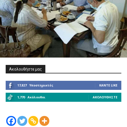
Ακολουθήστε μας
17,827
Υποστηρικτές
ΚΆΝΤΕ LIKE
1,770
Ακόλουθοι
ΑΚΟΛΟΥΘΉΣΤΕ