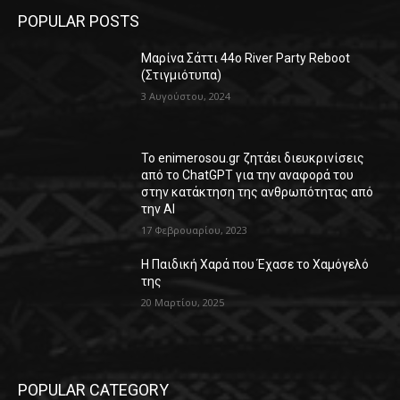
POPULAR POSTS
Μαρίνα Σάττι 44o River Party Reboot
(Στιγμιότυπα)
3 Αυγούστου, 2024
Το enimerosou.gr ζητάει διευκρινίσεις
από το ChatGPT για την αναφορά του
στην κατάκτηση της ανθρωπότητας από
την AI
17 Φεβρουαρίου, 2023
Η Παιδική Χαρά που Έχασε το Χαμόγελό
της
20 Μαρτίου, 2025
POPULAR CATEGORY