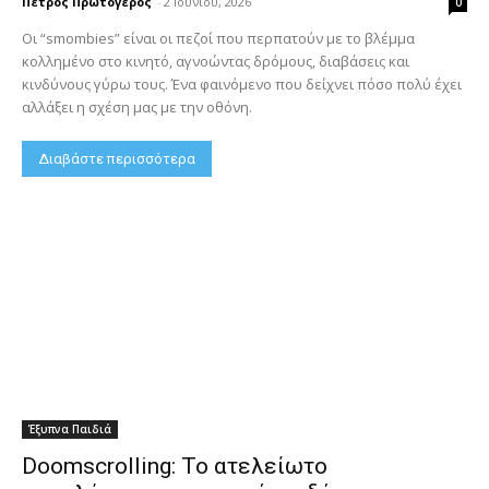
Πέτρος Πρωτόγερος
-
2 Ιουνίου, 2026
0
Οι “smombies” είναι οι πεζοί που περπατούν με το βλέμμα
κολλημένο στο κινητό, αγνοώντας δρόμους, διαβάσεις και
κινδύνους γύρω τους. Ένα φαινόμενο που δείχνει πόσο πολύ έχει
αλλάξει η σχέση μας με την οθόνη.
Διαβάστε περισσότερα
Έξυπνα Παιδιά
Doomscrolling: Το ατελείωτο