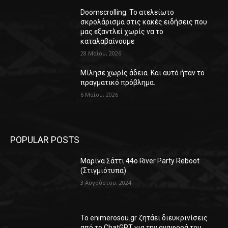
Doomscrolling: Το ατελείωτο
σκρολάρισμα στις κακές ειδήσεις που
μας εξαντλεί χωρίς να το
καταλαβαίνουμε
28 Μαΐου, 2026
Μίλησε χωρίς άδεια. Και αυτό ήταν το
πραγματικό πρόβλημα.
6 Μαΐου, 2026
POPULAR POSTS
Μαρίνα Σάττι 44o River Party Reboot
(Στιγμιότυπα)
3 Αυγούστου, 2024
Το enimerosou.gr ζητάει διευκρινίσεις
από το ChatGPT για την αναφορά του