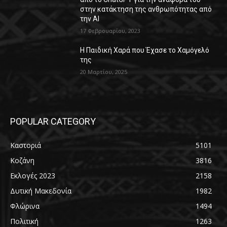
στην κατάκτηση της ανθρωπότητας από
την AI
17 Φεβρουαρίου, 2023
Η Παιδική Χαρά που Έχασε το Χαμόγελό
της
20 Μαρτίου, 2025
POPULAR CATEGORY
Καστοριά
5101
Κοζάνη
3816
Εκλογές 2023
2158
Δυτική Μακεδονία
1982
Φλώρινα
1494
Πολιτική
1263