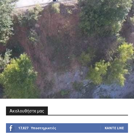
Ακολουθήστε μας
17,827
Υποστηρικτές
ΚΆΝΤΕ LIKE