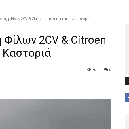
 Λέσχη Φίλων 2CV & Citroen επισκέπτεται την Καστοριά
 Φίλων 2CV & Citroen
ν Καστοριά
301
0