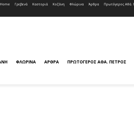
Home
Γρεβενά
Καστοριά
Κοζάνη
Φλώρινα
Άρθρα
Πρωτόγερος Αθά. 
ΆΝΗ
ΦΛΏΡΙΝΑ
ΆΡΘΡΑ
ΠΡΩΤΌΓΕΡΟΣ ΑΘΆ. ΠΈΤΡΟΣ