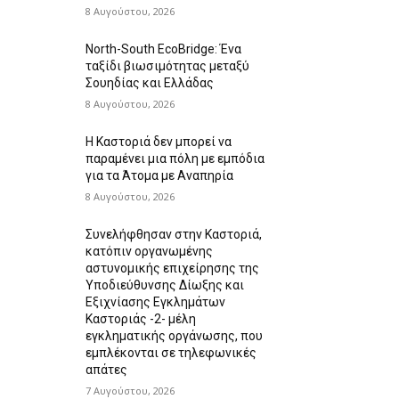
8 Αυγούστου, 2026
North-South EcoBridge: Ένα
ταξίδι βιωσιμότητας μεταξύ
Σουηδίας και Ελλάδας
8 Αυγούστου, 2026
Η Καστοριά δεν μπορεί να
παραμένει μια πόλη με εμπόδια
για τα Άτομα με Αναπηρία
8 Αυγούστου, 2026
Συνελήφθησαν στην Καστοριά,
κατόπιν οργανωμένης
αστυνομικής επιχείρησης της
Υποδιεύθυνσης Δίωξης και
Εξιχνίασης Εγκλημάτων
Καστοριάς -2- μέλη
εγκληματικής οργάνωσης, που
εμπλέκονται σε τηλεφωνικές
απάτες
7 Αυγούστου, 2026