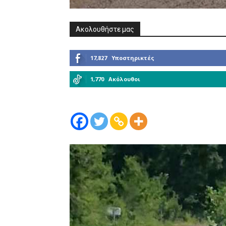
Ακολουθήστε μας
17,827
Υποστηρικτές
1,770
Ακόλουθοι