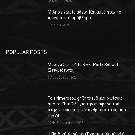
28 Μαΐου, 2026
Μίλησε χωρίς άδεια. Και αυτό ήταν το
πραγματικό πρόβλημα.
6 Μαΐου, 2026
POPULAR POSTS
Μαρίνα Σάττι 44o River Party Reboot
(Στιγμιότυπα)
3 Αυγούστου, 2024
Το enimerosou.gr ζητάει διευκρινίσεις
από το ChatGPT για την αναφορά του
στην κατάκτηση της ανθρωπότητας από
την AI
17 Φεβρουαρίου, 2023
Η Παιδική Χαρά που Έχασε το Χαμόγελό