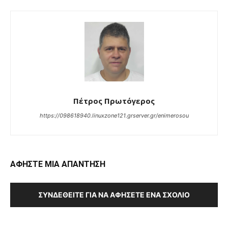
Πέτρος Πρωτόγερος
https://098618940.linuxzone121.grserver.gr/enimerosou
ΑΦΗΣΤΕ ΜΙΑ ΑΠΑΝΤΗΣΗ
ΣΥΝΔΕΘΕΊΤΕ ΓΙΑ ΝΑ ΑΦΉΣΕΤΕ ΈΝΑ ΣΧΌΛΙΟ