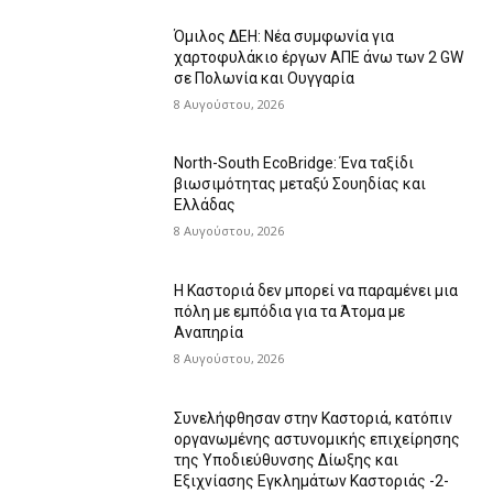
Όμιλος ΔΕΗ: Νέα συμφωνία για
χαρτοφυλάκιο έργων ΑΠΕ άνω των 2 GW
σε Πολωνία και Ουγγαρία
8 Αυγούστου, 2026
North-South EcoBridge: Ένα ταξίδι
βιωσιμότητας μεταξύ Σουηδίας και
Ελλάδας
8 Αυγούστου, 2026
Η Καστοριά δεν μπορεί να παραμένει μια
πόλη με εμπόδια για τα Άτομα με
Αναπηρία
8 Αυγούστου, 2026
Συνελήφθησαν στην Καστοριά, κατόπιν
οργανωμένης αστυνομικής επιχείρησης
της Υποδιεύθυνσης Δίωξης και
Εξιχνίασης Εγκλημάτων Καστοριάς -2-