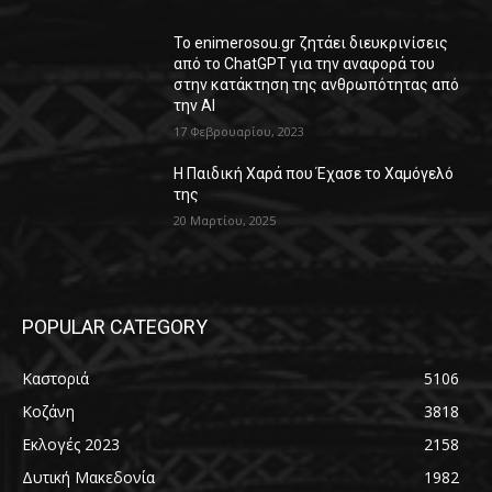
Το enimerosou.gr ζητάει διευκρινίσεις
από το ChatGPT για την αναφορά του
στην κατάκτηση της ανθρωπότητας από
την AI
17 Φεβρουαρίου, 2023
Η Παιδική Χαρά που Έχασε το Χαμόγελό
της
20 Μαρτίου, 2025
POPULAR CATEGORY
Καστοριά
5106
Κοζάνη
3818
Εκλογές 2023
2158
Δυτική Μακεδονία
1982