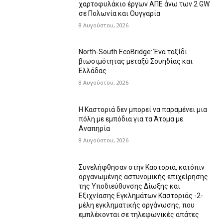
χαρτοφυλάκιο έργων ΑΠΕ άνω των 2 GW
σε Πολωνία και Ουγγαρία
8 Αυγούστου, 2026
North-South EcoBridge: Ένα ταξίδι
βιωσιμότητας μεταξύ Σουηδίας και
Ελλάδας
8 Αυγούστου, 2026
Η Καστοριά δεν μπορεί να παραμένει μια
πόλη με εμπόδια για τα Άτομα με
Αναπηρία
8 Αυγούστου, 2026
Συνελήφθησαν στην Καστοριά, κατόπιν
οργανωμένης αστυνομικής επιχείρησης
της Υποδιεύθυνσης Δίωξης και
Εξιχνίασης Εγκλημάτων Καστοριάς -2-
μέλη εγκληματικής οργάνωσης, που
εμπλέκονται σε τηλεφωνικές απάτες