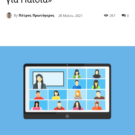
By
Πέτρος Πρωτόγερος
28 Μαΐου, 2021
297
0