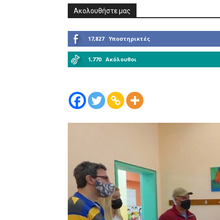
Ακολουθήστε μας
17,827
Υποστηρικτές
1,770
Ακόλουθοι