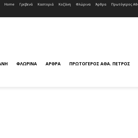
Home
Γρεβενά
Καστοριά
Κοζάνη
Φλώρινα
Άρθρα
Πρωτόγερος Αθ
ΆΝΗ
ΦΛΏΡΙΝΑ
ΆΡΘΡΑ
ΠΡΩΤΌΓΕΡΟΣ ΑΘΆ. ΠΈΤΡΟΣ