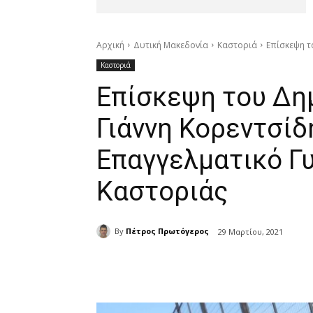
Αρχική
Δυτική Μακεδονία
Καστοριά
Επίσκεψη τ
Καστοριά
Επίσκεψη του Δη
Γιάννη Κορεντσίδη
Επαγγελματικό Γ
Καστοριάς
By
Πέτρος Πρωτόγερος
29 Μαρτίου, 2021
μερίδιο