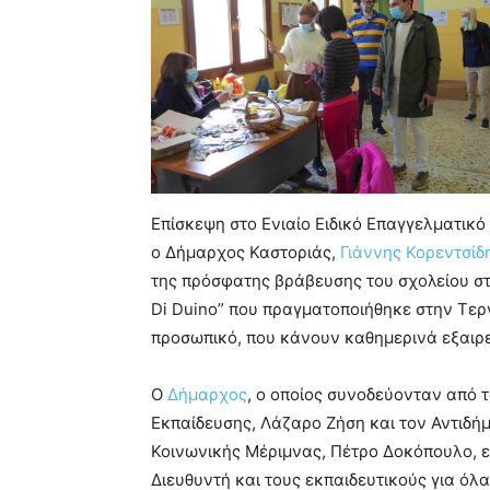
Επίσκεψη στο Ενιαίο Ειδικό Επαγγελματικ
ο Δήμαρχος Καστοριάς,
Γιάννης Κορεντσίδ
της πρόσφατης βράβευσης του σχολείου στο
Di Duino” που πραγματοποιήθηκε στην Τεργ
προσωπικό, που κάνουν καθημερινά εξαιρετ
Ο
Δήμαρχος
, ο οποίος συνοδεύονταν από τ
Εκπαίδευσης, Λάζαρο Ζήση και τον Αντιδήμ
Κοινωνικής Μέριμνας, Πέτρο Δοκόπουλο, εί
Διευθυντή και τους εκπαιδευτικούς για όλ