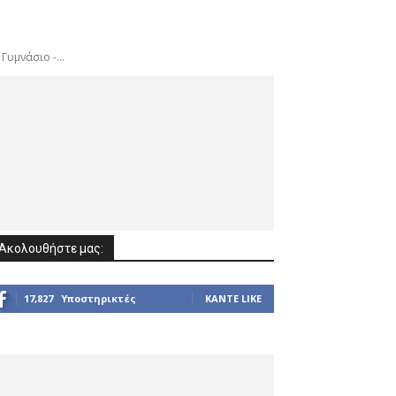
υμνάσιο -...
Ακολουθήστε μας:
17,827
Υποστηρικτές
ΚΆΝΤΕ LIKE