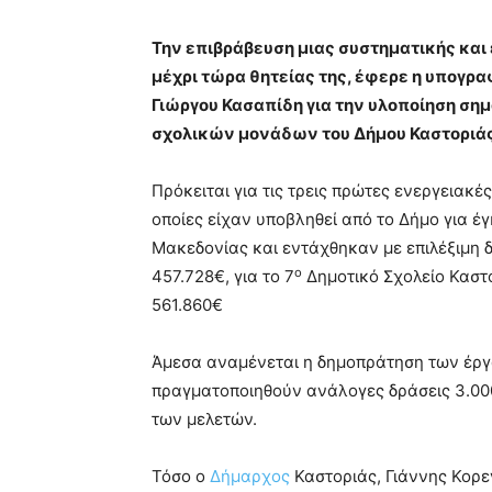
Την επιβράβευση μιας συστηματικής και
μέχρι τώρα θητείας της, έφερε η υπογρ
Γιώργου Κασαπίδη για την υλοποίηση σ
σχολικών μονάδων του Δήμου Καστοριάς
Πρόκειται για τις τρεις πρώτες ενεργειακέ
οποίες είχαν υποβληθεί από το Δήμο για έ
Μακεδονίας και εντάχθηκαν με επιλέξιμη δ
ο
457.728€, για το 7
Δημοτικό Σχολείο Καστο
561.860€
Άμεσα αναμένεται η δημοπράτηση των έργω
πραγματοποιηθούν ανάλογες δράσεις 3.000.
των μελετών.
Τόσο ο
Δήμαρχος
Καστοριάς, Γιάννης Κορε