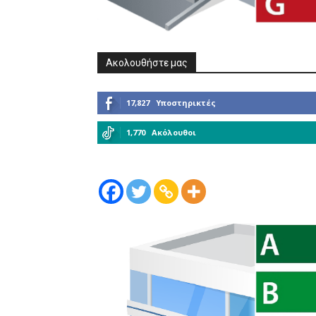
Ακολουθήστε μας
17,827
Υποστηρικτές
1,770
Ακόλουθοι