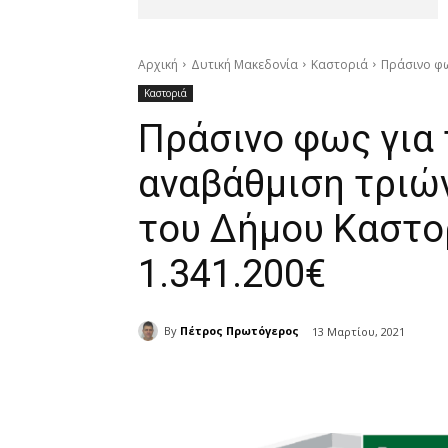
Αρχική
Δυτική Μακεδονία
Καστοριά
Πράσινο φω
Καστοριά
Πράσινο φως για 
αναβάθμιση τριώ
του Δήμου Καστο
1.341.200€
By
Πέτρος Πρωτόγερος
13 Μαρτίου, 2021
μερίδιο