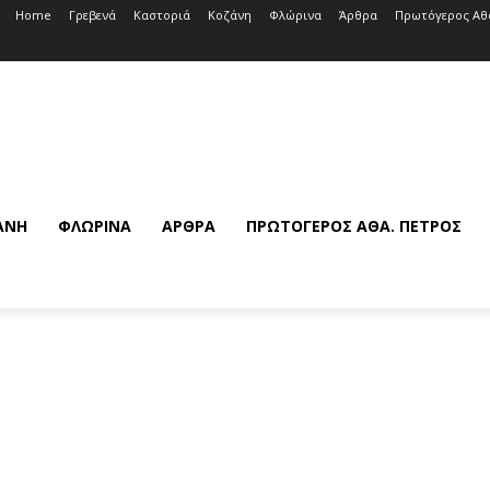
Home
Γρεβενά
Καστοριά
Κοζάνη
Φλώρινα
Άρθρα
Πρωτόγερος Αθ
ΆΝΗ
ΦΛΏΡΙΝΑ
ΆΡΘΡΑ
ΠΡΩΤΌΓΕΡΟΣ ΑΘΆ. ΠΈΤΡΟΣ