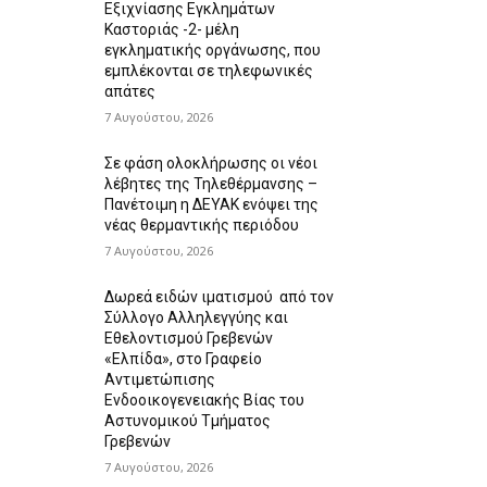
Εξιχνίασης Εγκλημάτων
Καστοριάς -2- μέλη
εγκληματικής οργάνωσης, που
εμπλέκονται σε τηλεφωνικές
απάτες
7 Αυγούστου, 2026
Σε φάση ολοκλήρωσης οι νέοι
λέβητες της Τηλεθέρμανσης –
Πανέτοιμη η ΔΕΥΑΚ ενόψει της
νέας θερμαντικής περιόδου
7 Αυγούστου, 2026
Δωρεά ειδών ιματισμού από τον
Σύλλογο Αλληλεγγύης και
Εθελοντισμού Γρεβενών
«Ελπίδα», στο Γραφείο
Αντιμετώπισης
Ενδοοικογενειακής Βίας του
Αστυνομικού Τμήματος
Γρεβενών
7 Αυγούστου, 2026