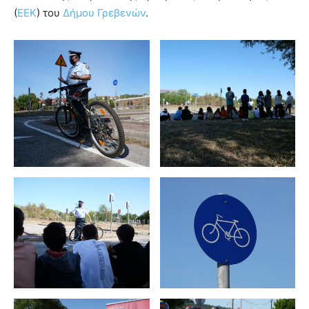
(
ΕΕΚ
) του
Δήμου Γρεβενών
.