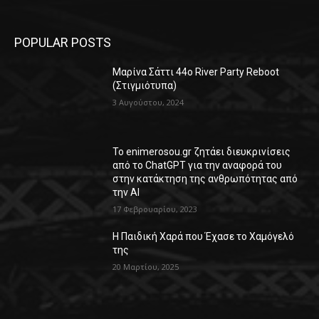
POPULAR POSTS
Μαρίνα Σάττι 44o River Party Reboot
(Στιγμιότυπα)
3 Αυγούστου, 2024
Το enimerosou.gr ζητάει διευκρινίσεις
από το ChatGPT για την αναφορά του
στην κατάκτηση της ανθρωπότητας από
την AI
17 Φεβρουαρίου, 2023
Η Παιδική Χαρά που Έχασε το Χαμόγελό
της
20 Μαρτίου, 2025