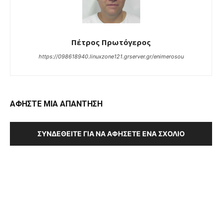
Πέτρος Πρωτόγερος
https://098618940.linuxzone121.grserver.gr/enimerosou
ΑΦΗΣΤΕ ΜΙΑ ΑΠΑΝΤΗΣΗ
ΣΥΝΔΕΘΕΊΤΕ ΓΙΑ ΝΑ ΑΦΉΣΕΤΕ ΈΝΑ ΣΧΌΛΙΟ