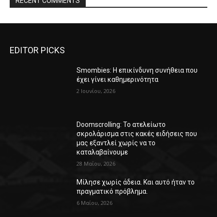
RECENT COMMENTS
EDITOR PICKS
Smombies: Η επικίνδυνη συνήθεια που
έχει γίνει καθημερινότητα
2 Ιουνίου, 2026
Doomscrolling: Το ατελείωτο
σκρολάρισμα στις κακές ειδήσεις που
μας εξαντλεί χωρίς να το
καταλαβαίνουμε
28 Μαΐου, 2026
Μίλησε χωρίς άδεια. Και αυτό ήταν το
πραγματικό πρόβλημα.
6 Μαΐου, 2026