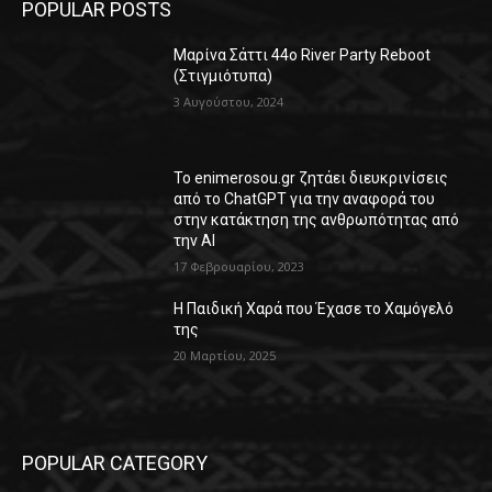
POPULAR POSTS
Μαρίνα Σάττι 44o River Party Reboot
(Στιγμιότυπα)
3 Αυγούστου, 2024
Το enimerosou.gr ζητάει διευκρινίσεις
από το ChatGPT για την αναφορά του
στην κατάκτηση της ανθρωπότητας από
την AI
17 Φεβρουαρίου, 2023
Η Παιδική Χαρά που Έχασε το Χαμόγελό
της
20 Μαρτίου, 2025
POPULAR CATEGORY