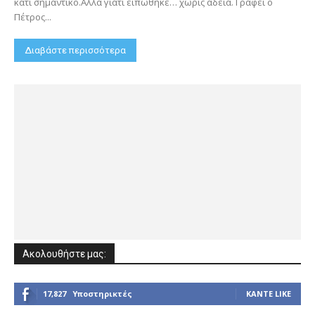
κάτι σημαντικό.Αλλά γιατί ειπώθηκε… χωρίς άδεια. Γράφει ο
Πέτρος...
Διαβάστε περισσότερα
Ακολουθήστε μας:
17,827
Υποστηρικτές
ΚΆΝΤΕ LIKE