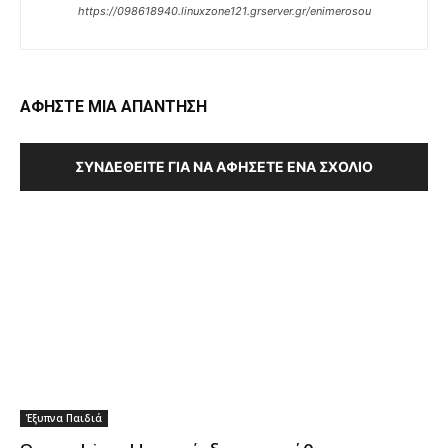
https://098618940.linuxzone121.grserver.gr/enimerosou
ΑΦΗΣΤΕ ΜΙΑ ΑΠΑΝΤΗΣΗ
ΣΥΝΔΕΘΕΊΤΕ ΓΙΑ ΝΑ ΑΦΉΣΕΤΕ ΈΝΑ ΣΧΌΛΙΟ
Έξυπνα Παιδιά