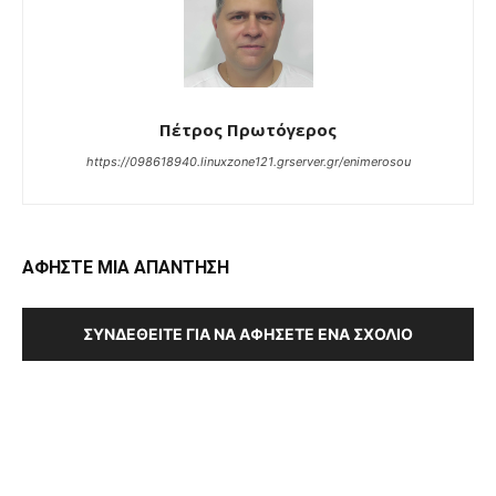
Πέτρος Πρωτόγερος
https://098618940.linuxzone121.grserver.gr/enimerosou
ΑΦΗΣΤΕ ΜΙΑ ΑΠΑΝΤΗΣΗ
ΣΥΝΔΕΘΕΊΤΕ ΓΙΑ ΝΑ ΑΦΉΣΕΤΕ ΈΝΑ ΣΧΌΛΙΟ