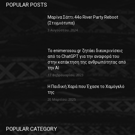
POPULAR POSTS
Μαρίνα Σάττι 44o River Party Reboot
(Στιγμιότυπα)
3 Αυγούστου, 2024
Το enimerosou.gr ζητάει διευκρινίσεις
από το ChatGPT για την αναφορά του
στην κατάκτηση της ανθρωπότητας από
την AI
17 Φεβρουαρίου, 2023
Η Παιδική Χαρά που Έχασε το Χαμόγελό
της
20 Μαρτίου, 2025
POPULAR CATEGORY