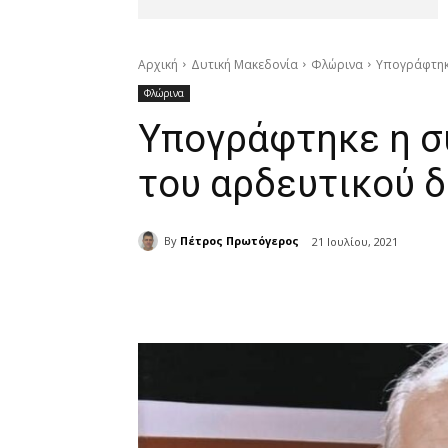
Αρχική
Δυτική Μακεδονία
Φλώρινα
Υπογράφτηκ
Φλώρινα
Υπογράφτηκε η σ
του αρδευτικού 
By
Πέτρος Πρωτόγερος
21 Ιουλίου, 2021
μερίδιο