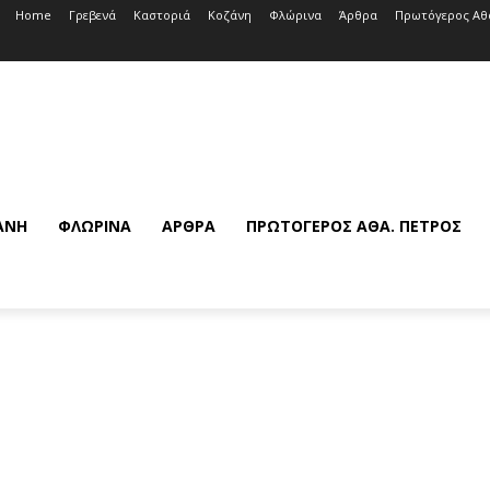
Home
Γρεβενά
Καστοριά
Κοζάνη
Φλώρινα
Άρθρα
Πρωτόγερος Αθ
ΆΝΗ
ΦΛΏΡΙΝΑ
ΆΡΘΡΑ
ΠΡΩΤΌΓΕΡΟΣ ΑΘΆ. ΠΈΤΡΟΣ