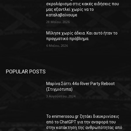
σκρολάρισμα στις κακές ειδήσεις που
μας εξαντλεί χωρίς να το
καταλαβαίνουμε
28 Μαΐου, 2026
Μίλησε χωρίς άδεια. Και αυτό ήταν το
πραγματικό πρόβλημα.
6 Μαΐου, 2026
POPULAR POSTS
Μαρίνα Σάττι 44o River Party Reboot
(Στιγμιότυπα)
3 Αυγούστου, 2024
Το enimerosou.gr ζητάει διευκρινίσεις
από το ChatGPT για την αναφορά του
στην κατάκτηση της ανθρωπότητας από