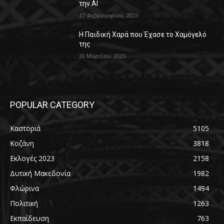
την AI
17 Φεβρουαρίου, 2023
Η Παιδική Χαρά που Έχασε το Χαμόγελό
της
20 Μαρτίου, 2025
POPULAR CATEGORY
Καστοριά
5105
Κοζάνη
3818
Εκλογές 2023
2158
Δυτική Μακεδονία
1982
Φλώρινα
1494
Πολιτική
1263
Εκπαίδευση
763