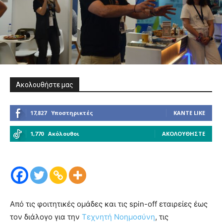
Ακολουθήστε μας
17,827
Υποστηρικτές
ΚΆΝΤΕ LIKE
1,770
Ακόλουθοι
ΑΚΟΛΟΥΘΉΣΤΕ
Από τις φοιτητικές ομάδες και τις spin-off εταιρείες έως
τον διάλογο για την
Τεχνητή Νοημοσύνη
, τις