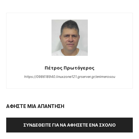
Πέτρος Πρωτόγερος
https://098618940.linuxzone121.grserver.gr/enimerosou
ΑΦΗΣΤΕ ΜΙΑ ΑΠΑΝΤΗΣΗ
ΣΥΝΔΕΘΕΊΤΕ ΓΙΑ ΝΑ ΑΦΉΣΕΤΕ ΈΝΑ ΣΧΌΛΙΟ