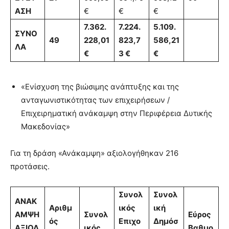
ΑΣΗ
€
€
€
7.362.
7.224.
5.109.
ΣΥΝΟ
49
228,01
823,7
586,21
ΛΑ
€
3 €
€
«Ενίσχυση της βιώσιμης ανάπτυξης και της
ανταγωνιστικότητας των επιχειρήσεων /
Επιχειρηματική ανάκαμψη στην Περιφέρεια Δυτικής
Μακεδονίας»
Για τη δράση «Ανάκαμψη» αξιολογήθηκαν 216
προτάσεις.
Συνολ
Συνολ
ΑΝΑΚ
Αριθμ
ικός
ική
ΑΜΨΗ
Συνολ
Εύρος
ός
Επιχο
Δημόσ
ΑΞΙΟΛ
ικός
Βαθμο