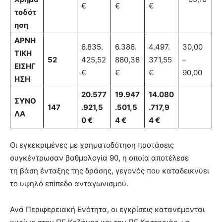
€
€
€
τοδότ
ηση
ΑΡΝΗ
6.835.
6.386.
4.497.
30,00
ΤΙΚΗ
52
425,52
880,38
371,55
–
ΕΙΣΗΓ
€
€
€
90,00
ΗΣΗ
20.577
19.947
14.080
ΣΥΝΟ
147
.921,5
.501,5
.717,9
ΛΑ
0 €
4 €
4 €
Οι εγκεκριμένες με χρηματοδότηση προτάσεις
συγκέντρωσαν βαθμολογία 90, η οποία αποτέλεσε
τη βάση ένταξης της δράσης, γεγονός που καταδεικνύει
το υψηλό επίπεδο ανταγωνισμού.
Ανά Περιφερειακή Ενότητα, οι εγκρίσεις κατανέμονται