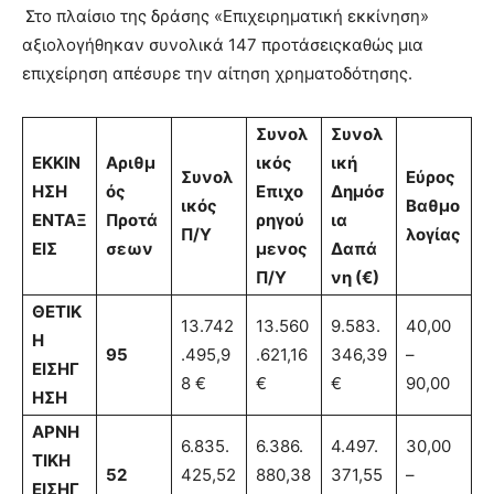
Στο πλαίσιο της δράσης «Επιχειρηματική εκκίνηση»
αξιολογήθηκαν συνολικά 147 προτάσειςκαθώς μια
επιχείρηση απέσυρε την αίτηση χρηματοδότησης.
Συνολ
Συνολ
ΕΚΚΙΝ
Αριθμ
ικός
ική
Συνολ
Εύρος
ΗΣΗ
ός
Επιχο
Δημόσ
ικός
Βαθμο
ΕΝΤΑΞ
Προτά
ρηγού
ια
Π/Υ
λογίας
ΕΙΣ
σεων
μενος
Δαπά
Π/Υ
νη (€)
ΘΕΤΙΚ
13.742
13.560
9.583.
40,00
Η
95
.495,9
.621,16
346,39
–
ΕΙΣΗΓ
8 €
€
€
90,00
ΗΣΗ
ΑΡΝΗ
6.835.
6.386.
4.497.
30,00
ΤΙΚΗ
52
425,52
880,38
371,55
–
ΕΙΣΗΓ