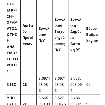
ΗΣΗ
ΕΓΚΡΙ
ΣΗ –
Συνολ
Συνολ
ΧΡΗΜ
Αριθμ
ικός
ική
ΑΤΟΔ
Συνολ
Εύρος
ός
Επιχο
Δημόσ
ΟΤΗΣ
ικός
Βαθμο
Προτά
ρηγού
ια
Η
Π/Υ
λογίας
σεων
μενος
Δαπά
ΑΝΑ
Π/Υ
νη (€)
ΕΙΔΟΣ
ΕΠΙΧΕΙ
ΡΗΣΗ
Σ
3.697.1
3.697.1
2.623.
ΝΕΕΣ
28
68,98
68,98
028,09
90
€
€
€
ΥΠΟ
3.665.
3.527.
2.486.
ΣΥΣΤ
21
059,03
654,75
558,12
90