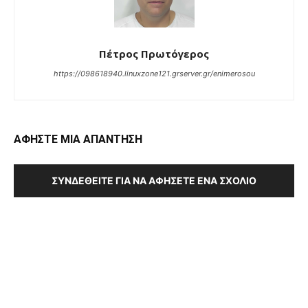
Πέτρος Πρωτόγερος
https://098618940.linuxzone121.grserver.gr/enimerosou
ΑΦΗΣΤΕ ΜΙΑ ΑΠΑΝΤΗΣΗ
ΣΥΝΔΕΘΕΊΤΕ ΓΙΑ ΝΑ ΑΦΉΣΕΤΕ ΈΝΑ ΣΧΌΛΙΟ