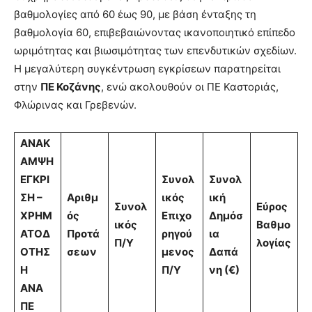
βαθμολογίες από 60 έως 90, με βάση ένταξης τη
βαθμολογία 60, επιβεβαιώνοντας ικανοποιητικό επίπεδο
ωριμότητας και βιωσιμότητας των επενδυτικών σχεδίων.
Η μεγαλύτερη συγκέντρωση εγκρίσεων παρατηρείται
στην
ΠΕ Κοζάνης
, ενώ ακολουθούν οι ΠΕ Καστοριάς,
Φλώρινας και Γρεβενών.
ΑΝΑΚ
ΑΜΨΗ
ΕΓΚΡΙ
Συνολ
Συνολ
ΣΗ –
Αριθμ
ικός
ική
Συνολ
Εύρος
ΧΡΗΜ
ός
Επιχο
Δημόσ
ικός
Βαθμο
ΑΤΟΔ
Προτά
ρηγού
ια
Π/Υ
λογίας
ΟΤΗΣ
σεων
μενος
Δαπά
Η
Π/Υ
νη (€)
ΑΝΑ
ΠΕ