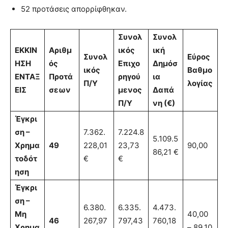
52 προτάσεις απορρίφθηκαν.
Συνολ
Συνολ
ΕΚΚΙΝ
Αριθμ
ικός
ική
Συνολ
Εύρος
ΗΣΗ
ός
Επιχο
Δημόσ
ικός
Βαθμο
ΕΝΤΑΞ
Προτά
ρηγού
ια
Π/Υ
λογίας
ΕΙΣ
σεων
μενος
Δαπά
Π/Υ
νη (€)
Έγκρι
ση –
7.362.
7.224.8
5.109.5
Χρημα
49
228,01
23,73
90,00
86,21 €
τοδότ
€
€
ηση
Έγκρι
ση –
6.380.
6.335.
4.473.
Μη
40,00
46
267,97
797,43
760,18
Χρημα
– 89,10