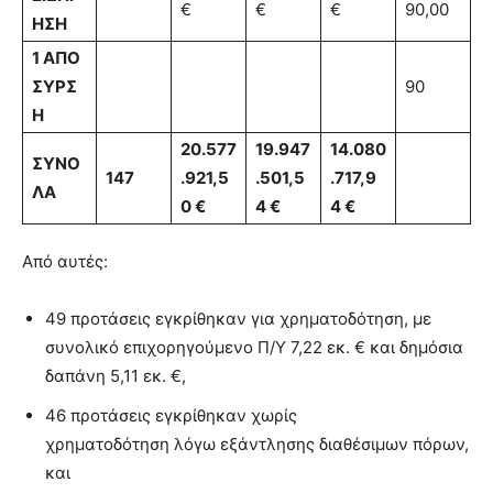
€
€
€
90,00
ΗΣΗ
1
ΑΠΟ
ΣΥΡΣ
90
Η
20.577
19.947
14.080
ΣΥΝΟ
14
7
.921,5
.501,5
.717,9
ΛΑ
0 €
4 €
4 €
Από αυτές:
49 προτάσεις εγκρίθηκαν για χρηματοδότηση, με
συνολικό επιχορηγούμενο Π/Υ 7,22 εκ. € και δημόσια
δαπάνη 5,11 εκ. €,
46 προτάσεις εγκρίθηκαν χωρίς
χρηματοδότηση λόγω εξάντλησης διαθέσιμων πόρων,
και