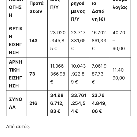
Προτά
ρηγού
ια
ΟΓΗΣ
Π/Υ
λογίας
σεων
μενος
Δαπά
Η
Π/Υ
νη (€)
ΘΕΤΙΚ
23.920
23.717.
16.702.
40,70
Η
143
.345,8
331,65
861,33
–
ΕΙΣΗΓ
5 €
€
€
90,00
ΗΣΗ
ΑΡΝΗ
11.066.
10.043
7.061.9
ΤΙΚΗ
11,40 –
73
366,98
.922,8
87,73
ΕΙΣΗΓ
90,00
€
9 €
€
ΗΣΗ
34.98
33.761
23.76
ΣΥΝΟ
216
6.712,
.254,5
4.849,
ΛΑ
83 €
4 €
06 €
Από αυτές: