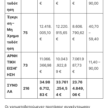
τοδότ
€
€
€
90,00
ηση
Έγκρι
ση –
12.418.
12.220.
8.606.
40,70
Μη
75
005,10
915,65
790,62
–
Χρημα
€
€
€
59,40
τοδότ
ηση
ΑΡΝΗ
11.066.
10.043
7.061.9
ΤΙΚΗ
11,40 –
73
366,98
.922,8
87,73
ΕΙΣΗΓ
90,00
€
9 €
€
ΗΣΗ
34.98
33.761
23.76
ΣΥΝΟ
216
6.712,
.254,5
4.849,
ΛΑ
83 €
4 €
06 €
Οι χρηματοδοτούμενες προτάσεις συγκέντρωσαν