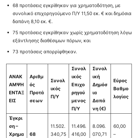
68 προτάσεις εγκρίθηκαν για χρηματοδότηση, με
συνολικό επιχορηγούμενο Π/Υ 11,50 εκ. € και δημόσια
δαπάνη 8,10 εκ. €.
75 προτάσεις εγκρίθηκαν χωρίς χρηματοδότηση λόγω
εξάντλησης διαθέσιμων πόρων, και
73 προτάσεις απορρίφθηκαν.
Συνολ
Συνολ
ΑΝΑΚ
Αριθμ
ικός
ική
Συνολ
Εύρος
ΑΜΨΗ
ός
Επιχο
Δημόσ
ικός
Βαθμο
ΕΝΤΑΞ
Προτά
ρηγού
ια
Π/Υ
λογίας
ΕΙΣ
σεων
μενος
Δαπά
Π/Υ
νη (€)
Έγκρι
ση –
11.502.
11.496.
8.096.
60,00
Χρημα
68
340,75
416,00
070,71
–