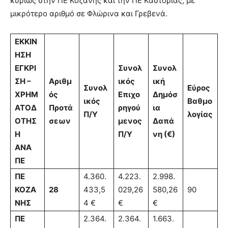
κυρίως στην ΠΕ Κοζάνης και την ΠΕ Καστοριάς, με
μικρότερο αριθμό σε Φλώρινα και Γρεβενά.
ΕΚΚΙΝ
ΗΣΗ
ΕΓΚΡΙ
Συνολ
Συνολ
ΣΗ –
Αριθμ
ικός
ική
Συνολ
Εύρος
ΧΡΗΜ
ός
Επιχο
Δημόσ
ικός
Βαθμο
ΑΤΟΔ
Προτά
ρηγού
ια
Π/Υ
λογίας
ΟΤΗΣ
σεων
μενος
Δαπά
Η
Π/Υ
νη (€)
ΑΝΑ
ΠΕ
ΠΕ
4.360.
4.223.
2.998.
ΚΟΖΑ
28
433,5
029,26
580,26
90
ΝΗΣ
4 €
€
€
ΠΕ
2.364.
2.364.
1.663.