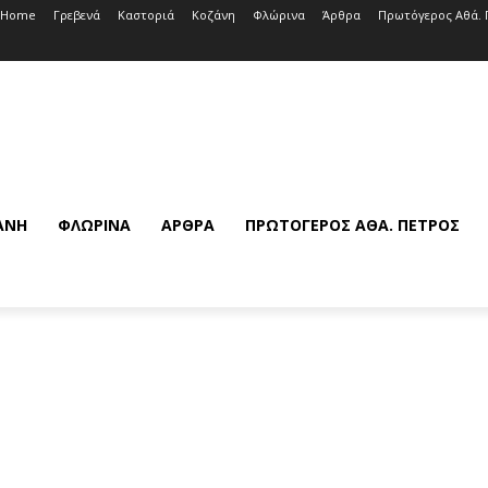
Home
Γρεβενά
Καστοριά
Κοζάνη
Φλώρινα
Άρθρα
Πρωτόγερος Αθά. 
ΆΝΗ
ΦΛΏΡΙΝΑ
ΆΡΘΡΑ
ΠΡΩΤΌΓΕΡΟΣ ΑΘΆ. ΠΈΤΡΟΣ