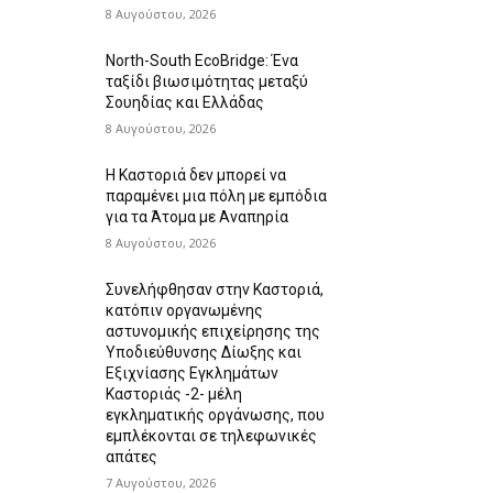
8 Αυγούστου, 2026
North-South EcoBridge: Ένα
ταξίδι βιωσιμότητας μεταξύ
Σουηδίας και Ελλάδας
8 Αυγούστου, 2026
Η Καστοριά δεν μπορεί να
παραμένει μια πόλη με εμπόδια
για τα Άτομα με Αναπηρία
8 Αυγούστου, 2026
Συνελήφθησαν στην Καστοριά,
κατόπιν οργανωμένης
αστυνομικής επιχείρησης της
Υποδιεύθυνσης Δίωξης και
Εξιχνίασης Εγκλημάτων
Καστοριάς -2- μέλη
εγκληματικής οργάνωσης, που
εμπλέκονται σε τηλεφωνικές
απάτες
7 Αυγούστου, 2026