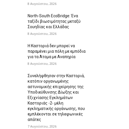
8 Αυγούστου, 2026
North-South EcoBridge: Ένα
ταξίδι βιωσιμότητας μεταξύ
Σουηδίας και Ελλάδας
8 Αυγούστου, 2026
Η Καστοριά δεν μπορεί να
παραμένει μια πόλη με εμπόδια
για τα Άτομα με Αναπηρία
8 Αυγούστου, 2026
Συνελήφθησαν στην Καστοριά,
κατόπιν οργανωμένης
αστυνομικής επιχείρησης της
Υποδιεύθυνσης Δίωξης και
Εξιχνίασης Εγκλημάτων
Καστοριάς -2- μέλη
εγκληματικής οργάνωσης, που
εμπλέκονται σε τηλεφωνικές
απάτες
7 Αυγούστου, 2026