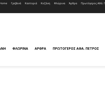
Home
Γρεβενά
Καστοριά
Κοζάνη
Φλώρινα
Άρθρα
Πρωτόγερος Αθά. 
ΆΝΗ
ΦΛΏΡΙΝΑ
ΆΡΘΡΑ
ΠΡΩΤΌΓΕΡΟΣ ΑΘΆ. ΠΈΤΡΟΣ