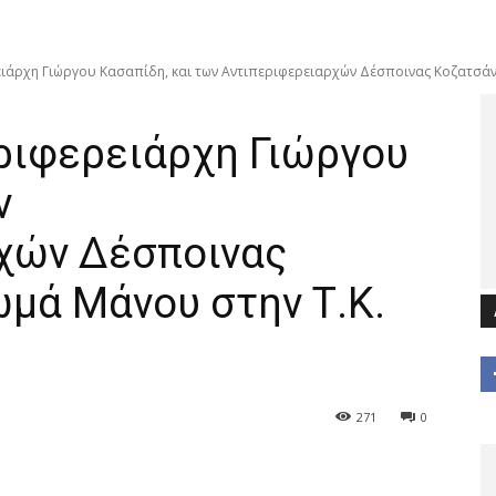
ιάρχη Γιώργου Κασαπίδη, και των Αντιπεριφερειαρχών Δέσποινας Κοζατσάνη
ριφερειάρχη Γιώργου
ν
χών Δέσποινας
μά Μάνου στην Τ.Κ.
271
0