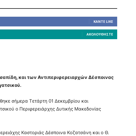
ΚΆΝΤΕ LIKE
ΑΚΟΛΟΥΘΉΣΤΕ
σαπίδη, και των Αντιπεριφερειαρχών Δέσποινας
γατσικού.
θηκε σήμερα Τετάρτη 01 Δεκεμβρίου και
τσικού ο Περιφερειάρχης Δυτικής Μακεδονίας
ερειάχης Καστοριάς Δέσποινα Κοζατσάνη και ο Θ.