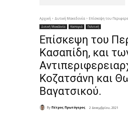
Αρχική
Δυτική Μακεδονία
Επίσκεψη του Περιφερε
Δυτική Μακεδονία
Καστοριά
Πολιτική
Επίσκεψη του Πε
Κασαπίδη, και τω
Αντιπεριφερειαρ
Κοζατσάνη και Θω
Βαγατσικού.
By
Πέτρος Πρωτόγερος
2 Δεκεμβρίου, 2021
μερίδιο