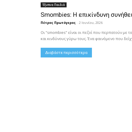
Έξυπνα Παιδιά
Smombies: Η επικίνδυνη συνήθει
Πέτρος Πρωτόγερος
-
2 Ιουνίου, 2026
Οι “smombies” είναι οι πεζοί που περπατούν με τ
και κινδύνους γύρω τους. Ένα φαινόμενο που δείχν
Διαβάστε περισσότερα