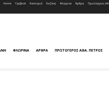
Home
Γρεβενά
Καστοριά
Κοζάνη
Φλώρινα
Άρθρα
Πρωτόγερος Αθ
ΆΝΗ
ΦΛΏΡΙΝΑ
ΆΡΘΡΑ
ΠΡΩΤΌΓΕΡΟΣ ΑΘΆ. ΠΈΤΡΟΣ