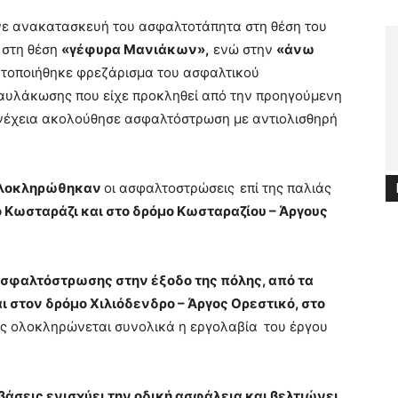
γινε ανακατασκευή του ασφαλτοτάπητα στη θέση του
 στη θέση
«γέφυρα Μανιάκων»,
ενώ στην
«άνω
τοποιήθηκε φρεζάρισμα του ασφαλτικού
οαυλάκωσης που είχε προκληθεί από την προηγούμενη
νέχεια ακολούθησε ασφαλτόστρωση με αντιολισθηρή
λοκληρώθηκαν
οι ασφαλτοστρώσεις
επί της παλιάς
 Κωσταράζι και στο δρόμο Κωσταραζίου – Άργους
σφαλτόστρωσης στην έξοδο της πόλης, από τα
 στον δρόμο Χιλιόδενδρο – Άργος Ορεστικό, στο
ίες ολοκληρώνεται συνολικά η εργολαβία
του έργου
άσεις ενισχύει την οδική ασφάλεια και βελτιώνει