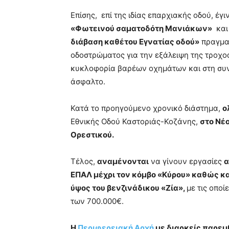
Επίσης, επί της ιδίας επαρχιακής οδού, έ
«Φωτεινού σαματοδότη Μανιάκων»
και
διάβαση καθέτου Εγνατίας οδού»
πραγμα
οδοστρώματος για την εξάλειψη της τροχ
κυκλοφορία βαρέων οχημάτων και στη συ
άσφαλτο.
Κατά το προηγούμενο χρονικό διάστημα,
ο
Εθνικής Οδού Καστοριάς-Κοζάνης,
στο
Νέο
Ορεστικού.
Τέλος,
αναμένονται
να γίνουν εργασίες
α
ΕΠΑΛ μέχρι τον κόμβο «Κύρου» καθώς και
ύψος του βενζινάδικου «Ζία»,
με τις οπο
των 700.000€.
Η
Περιφερειακή Αρχή
με διαρκείς παρεμβ