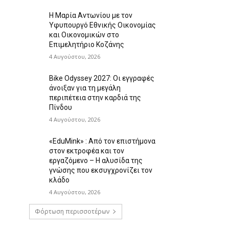
Η Μαρία Αντωνίου με τον
Υφυπουργό Εθνικής Οικονομίας
και Οικονομικών στο
Επιμελητήριο Κοζάνης
4 Αυγούστου, 2026
Bike Odyssey 2027: Οι εγγραφές
άνοιξαν για τη μεγάλη
περιπέτεια στην καρδιά της
Πίνδου
4 Αυγούστου, 2026
«EduMink» : Από τον επιστήμονα
στον εκτροφέα και τον
εργαζόμενο – Η αλυσίδα της
γνώσης που εκσυγχρονίζει τον
κλάδο
4 Αυγούστου, 2026
Φόρτωση περισσοτέρων