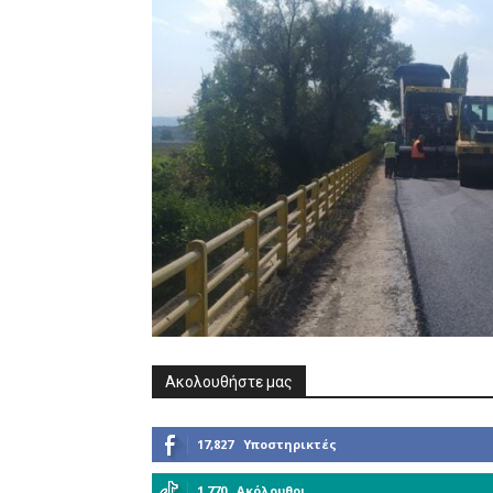
Ακολουθήστε μας
17,827
Υποστηρικτές
1,770
Ακόλουθοι